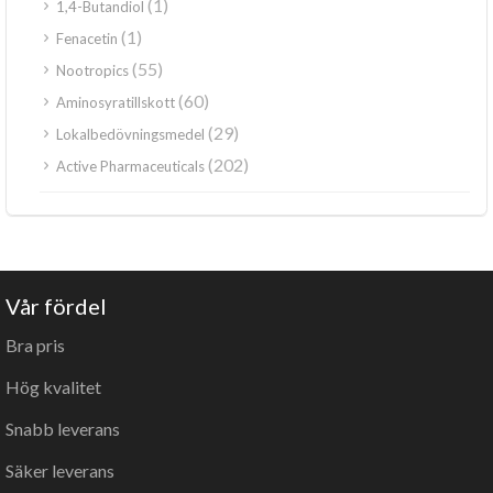
(1)
1,4-Butandiol
(1)
Fenacetin
(55)
Nootropics
(60)
Aminosyratillskott
(29)
Lokalbedövningsmedel
(202)
Active Pharmaceuticals
Vår fördel
Bra pris
Hög kvalitet
Snabb leverans
Säker leverans