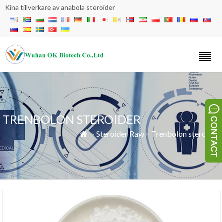
Kina tillverkare av anabola steroider
TRENBOLON STEROIDER
»
Steroider Raw
»
Trenbolon steroider
