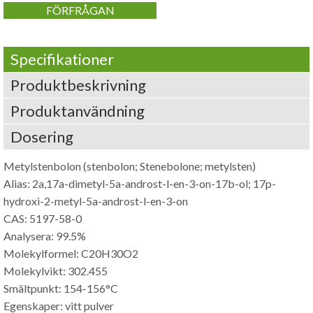
FÖRFRÅGAN
Specifikationer
Produktbeskrivning
Produktanvändning
Dosering
Metylstenbolon (stenbolon; Stenebolone; metylsten)
Alias: 2a,17a-dimetyl-5a-androst-l-en-3-on-17b-ol; 17p-
hydroxi-2-metyl-5a-androst-l-en-3-on
CAS: 5197-58-0
Analysera: 99.5%
Molekylformel: C20H30O2
Molekylvikt: 302.455
Smältpunkt: 154-156°C
Egenskaper: vitt pulver