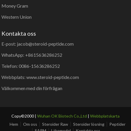
Money Gram
Western Union
Kontakta oss
E-post: jacob@steroid-peptide.com
WhatsApp: +8615636286252
Telefon: 0086-15636286252
Webbplats: www.steroid-peptide.com
Välkommen med din förfrågan
Copy©2000 |
Wuhan OK Biotech Co.,Ltd
|
Webbplatskarta
Hem
Om oss
Steroider Raw
Steroider lösning
Peptider
SARM
Läkemedel
Kontakta oss