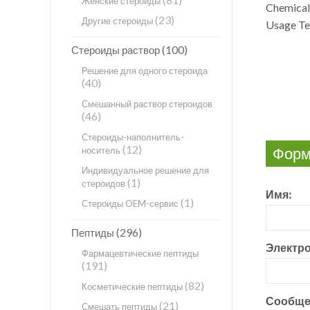
Женские стероиды
Chemical
(23)
Другие стероиды
Usage Te
(100)
Стероиды раствор
Решение для одного стероида
(40)
Смешанный раствор стероидов
(46)
Стероиды-наполнитель-
(12)
Форма
носитель
Индивидуальное решение для
(1)
стероидов
Имя:
(1)
Стероиды OEM-сервис
(296)
Пептиды
Электро
Фармацевтические пептиды
(191)
(82)
Косметические пептиды
Сообще
(21)
Смешать пептиды