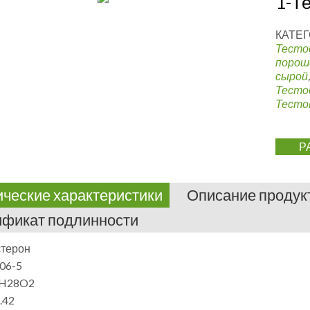
1-Т
КАТЕГ
Тесто
порош
сырой
Тесто
Тесто
Р
ические характеристики
Описание продук
ификат подлинности
стерон
06-5
9H28O2
.42