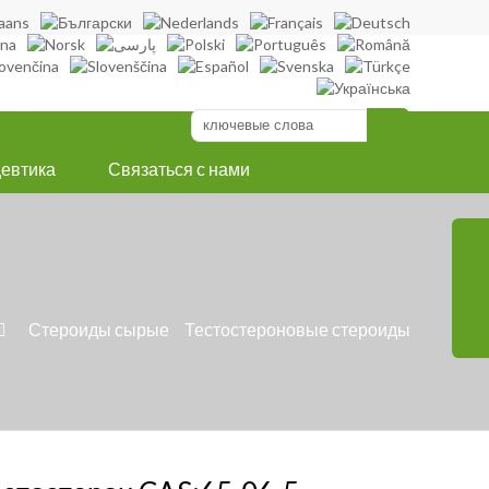
286252
евтика
Связаться с нами
»
Стероиды сырые
»
Тестостероновые стероиды
