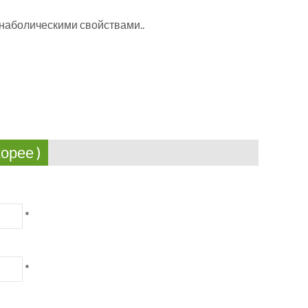
наболическими свойствами..
орее )
*
*