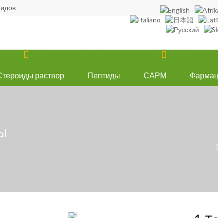
оидов
jacob@steroid-peptide.com
+8615636


Стероиды раствор
Пептиды
САРМ
Фармац
Ы