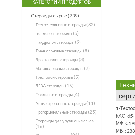
КАТЕГОРИИ ПРОДУКТОВ
(239)
Стероиды сырые
(32)
Тестостероновые стероиды
(5)
Болденон стероиды
(9)
Нандролон стероиды
(8)
Тренболоновые стероиды
(3)
Дростанолон стероиды
(2)
Метенолоновые стероиды
(5)
Трестолон стероиды
Техн
(15)
ДГЭА стероиды
(4)
серт
Оральные стероиды
(11)
Антиэстрогенные стероиды
1-Тесто
(25)
Прогормональные стероиды
КАС: 65-
Стероиды для улучшения секса
МФ: C1
(16)
МВт: 288
(81)