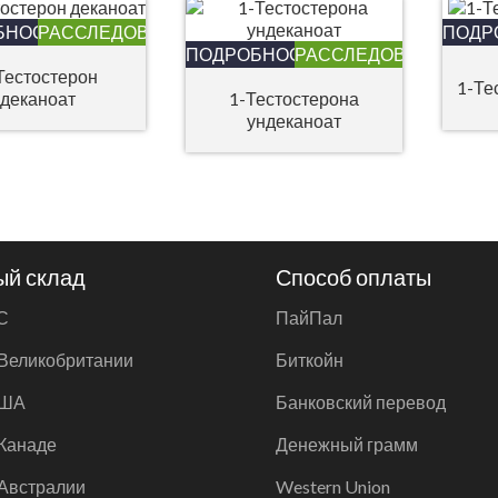
БНОСТИ
РАССЛЕДОВАНИЕ
ПОДР
ПОДРОБНОСТИ
РАССЛЕДОВАНИЕ
Тестостерон
1-Те
деканоат
1-Тестостерона
ундеканоат
ый склад
Способ оплаты
С
ПайПал
 Великобритании
Биткойн
США
Банковский перевод
 Канаде
Денежный грамм
 Австралии
Western Union