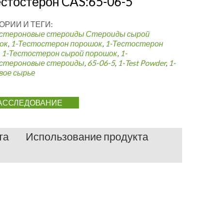
естостерон CAS:65-06-5
ОРИИ И ТЕГИ:
стероновые стероиды
Стероиды сырой
ок
,
1-Тестостерон порошок
,
1-Тестостерон
,
1-Тестостерон сырой порошок
,
1-
стероновые стероиды
,
65-06-5
,
1-
Test Powder
,
1-
вое сырье
АССЛЕДОВАНИЕ
та
Использование продукта