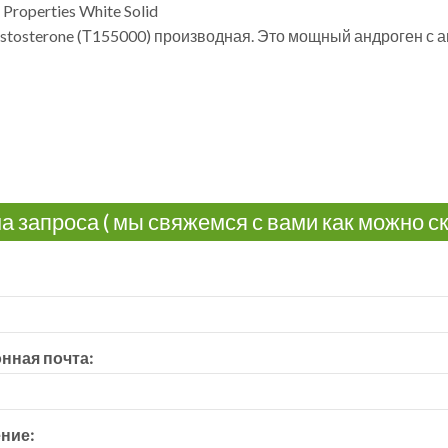
 Properties White Solid
stosterone
(Т155000) производная. Это мощный андроген с а
 запроса ( мы свяжемся с вами как можно ск
нная почта:
ние: