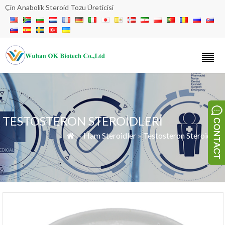
Çin Anabolik Steroid Tozu Üreticisi
TESTOSTERON STEROIDLERI
»
Ham Steroidler
»
Testosteron Steroidleri
