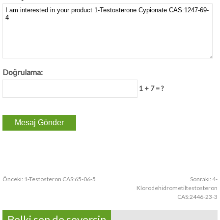
Doğrulama:
1 + 7 = ?
Önceki:
1-Testosteron CAS:65-06-5
Sonraki:
4-
Klorodehidrometiltestosteron
CAS:2446-23-3
Belki sen de seversin