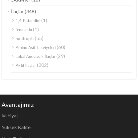
(348)
İlaçlar
(1)
1,4-Bütandiol
(1)
fenasetin
(55)
nootropik
(60)
Amino Asit Takviyeleri
(29)
Lokal Anestezik İlaçlar
(202)
Aktif İlaçlar
Avantajımız
İyi Fiyat
Yüksek Kalite