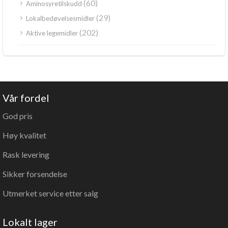
(60)
Aminosyretilskudd
(29)
Lokalbedøvelsesmidler
(202)
Aktive legemidler
Vår fordel
God pris
Høy kvalitet
Rask levering
Sikker forsendelse
Utmerket service etter salg
Lokalt lager