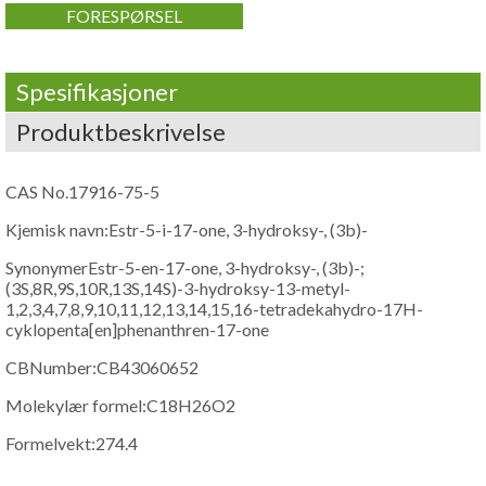
FORESPØRSEL
Spesifikasjoner
Produktbeskrivelse
CAS No.17916-75-5
Kjemisk navn:Estr-5-i-17-one, 3-hydroksy-, (3b)-
SynonymerEstr-5-en-17-one, 3-hydroksy-, (3b)-;
(3S,8R,9S,10R,13S,14S)-3-hydroksy-13-metyl-
1,2,3,4,7,8,9,10,11,12,13,14,15,16-tetradekahydro-17H-
cyklopenta[en]
phenanthren-17-one
CBNumber:
CB43060652
Molekylær formel:C18H26O2
Formelvekt:274.4