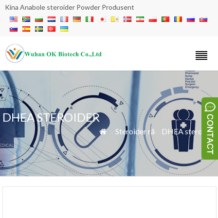
Kina Anabole steroider Powder Produsent
DHEA STEROIDER
»
Steroider rå
»
DHEA steroider
