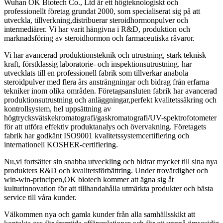
Wuhan OK Biotech Co., Ltd är ett högteknologiskt och
professionellt företag grundat 2000, som specialiserat sig på att
utveckla, tillverkning,distribuerar steroidhormonpulver och
intermediärer. Vi har varit hängivna i R&D, produktion och
marknadsföring av steroidhormon och farmaceutiska råvaror.
Vi har avancerad produktionsteknik och utrustning, stark teknisk
kraft, förstklassig laboratorie- och inspektionsutrustning. har
utvecklats till en professionell fabrik som tillverkar anabola
steroidpulver med flera års ansträngningar och bidrag från erfarna
tekniker inom olika områden. Företagsansluten fabrik har avancerad
produktionsutrustning och anläggningar,perfekt kvalitetssäkring och
kontrollsystem, hel uppsättning av
högtrycksvätskekromatografi/gaskromatografi/UV-spektrofotometer
för att utföra effektiv produktanalys och övervakning. Företagets
fabrik har godkänt ISO9001 kvalitetssystemcertifiering och
internationell KOSHER-certifiering.
Nu,vi fortsätter sin snabba utveckling och bidrar mycket till sina nya
produkters R&D och kvalitetsförbättring. Under trovärdighet och
win-win-principen,OK biotech kommer att ägna sig åt
kulturinnovation för att tillhandahålla utmärkta produkter och bästa
service till våra kunder.
Välkommen nya och gamla kunder från alla samhällsskikt att