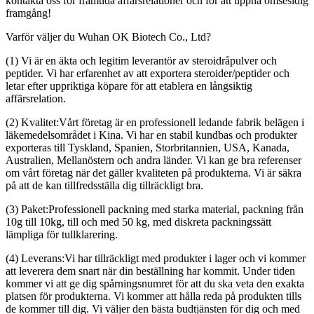
kontakta oss för framtida affärsrelationer och för att uppnå ömsesidig
framgång!
Varför väljer du Wuhan OK Biotech Co., Ltd?
(1) Vi är en äkta och legitim leverantör av steroidråpulver och
peptider. Vi har erfarenhet av att exportera steroider/peptider och
letar efter uppriktiga köpare för att etablera en långsiktig
affärsrelation.
(2) Kvalitet:Vårt företag är en professionell ledande fabrik belägen i
läkemedelsområdet i Kina. Vi har en stabil kundbas och produkter
exporteras till Tyskland, Spanien, Storbritannien, USA, Kanada,
Australien, Mellanöstern och andra länder. Vi kan ge bra referenser
om vårt företag när det gäller kvaliteten på produkterna. Vi är säkra
på att de kan tillfredsställa dig tillräckligt bra.
(3) Paket:Professionell packning med starka material, packning från
10g till 10kg, till och med 50 kg, med diskreta packningssätt
lämpliga för tullklarering.
(4) Leverans:Vi har tillräckligt med produkter i lager och vi kommer
att leverera dem snart när din beställning har kommit. Under tiden
kommer vi att ge dig spårningsnumret för att du ska veta den exakta
platsen för produkterna. Vi kommer att hålla reda på produkten tills
de kommer till dig. Vi väljer den bästa budtjänsten för dig och med