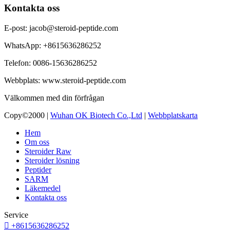
Kontakta oss
E-post: jacob@steroid-peptide.com
WhatsApp: +8615636286252
Telefon: 0086-15636286252
Webbplats: www.steroid-peptide.com
Välkommen med din förfrågan
Copy©2000 |
Wuhan OK Biotech Co.,Ltd
|
Webbplatskarta
Hem
Om oss
Steroider Raw
Steroider lösning
Peptider
SARM
Läkemedel
Kontakta oss
Service

+8615636286252