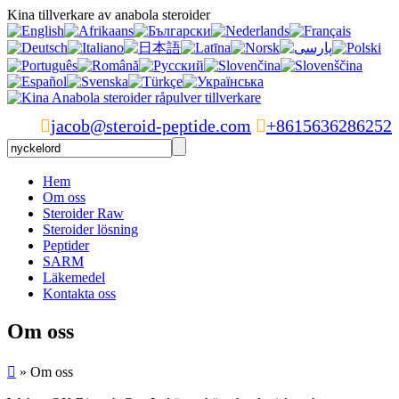
Kina tillverkare av anabola steroider

jacob@steroid-peptide.com

+8615636286252
Hem
Om oss
Steroider Raw
Steroider lösning
Peptider
SARM
Läkemedel
Kontakta oss
Om oss

» Om oss