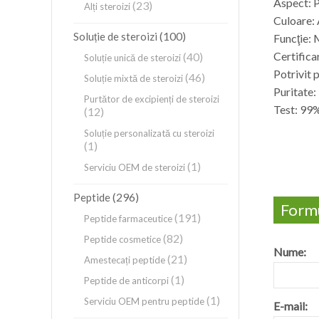
Aspect: 
(23)
Alți steroizi
Culoare:
(100)
Soluție de steroizi
Funcţie: 
Certific
(40)
Soluție unică de steroizi
Potrivit 
(46)
Soluție mixtă de steroizi
Puritate
Purtător de excipienți de steroizi
Test: 99
(12)
Soluție personalizată cu steroizi
(1)
(1)
Serviciu OEM de steroizi
(296)
Peptide
Formu
(191)
Peptide farmaceutice
(82)
Peptide cosmetice
Nume:
(21)
Amestecați peptide
(1)
Peptide de anticorpi
(1)
Serviciu OEM pentru peptide
E-mail: