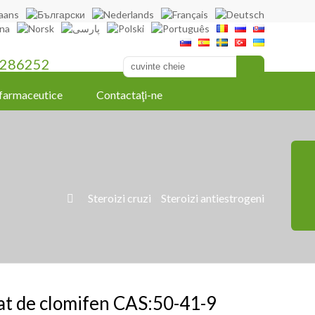
286252
farmaceutice
Contactaţi-ne
»
Steroizi cruzi
»
Steroizi antiestrogeni

at de clomifen CAS:50-41-9