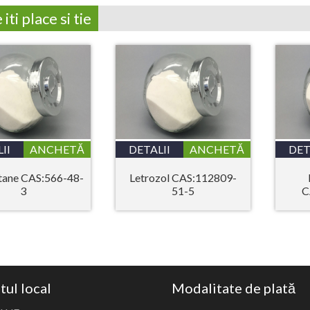
iti place si tie
II
ANCHETĂ
DETALII
ANCHETĂ
DET
tane CAS:566-48-
Letrozol CAS:112809-
3
51-5
C
tul local
Modalitate de plată