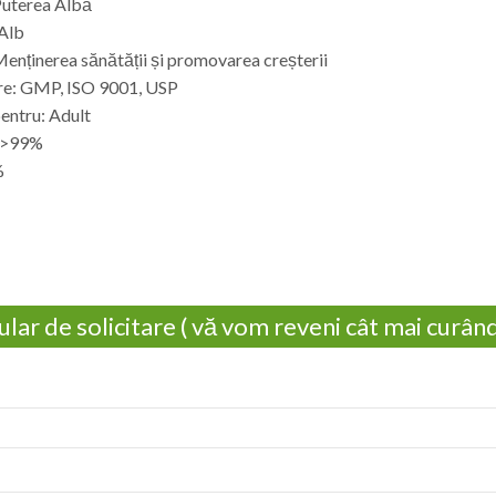
Puterea Albă
 Alb
Menținerea sănătății și promovarea creșterii
are: GMP, ISO 9001, USP
pentru: Adult
: >99%
%
lar de solicitare ( vă vom reveni cât mai curând