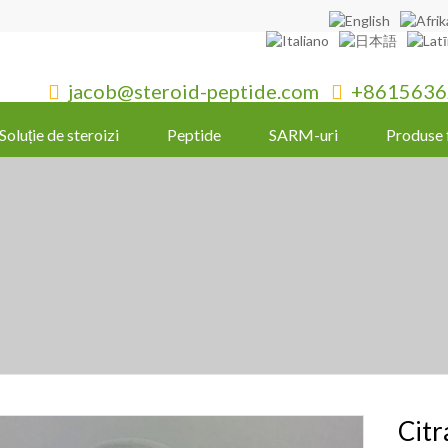
jacob@steroid-peptide.com
+8615636


Soluție de steroizi
Peptide
SARM-uri
Produse 
Citr