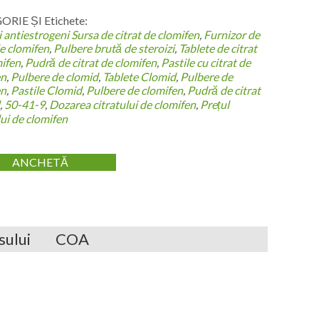
RIE ȘI Etichete:
i antiestrogeni
Sursa de citrat de clomifen
,
Furnizor de
de clomifen
,
Pulbere brută de steroizi
,
Tablete de citrat
mifen
,
Pudră de citrat de clomifen
,
Pastile cu citrat de
en
,
Pulbere de clomid
,
Tablete Clomid
,
Pulbere de
en
,
Pastile Clomid
,
Pulbere de clomifen
,
Pudră de citrat
,
50-41-9
,
Dozarea citratului de clomifen
,
Prețul
lui de clomifen
ANCHETĂ
sului
COA