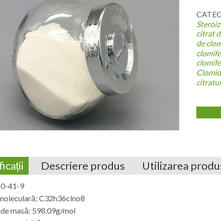
CATEGO
Steroiz
citrat 
de clo
clomif
clomif
Clomid
citratu
icații
Descriere produs
Utilizarea produ
50-41-9
moleculară: C32h36clno8
 de masă: 598.09g/mol