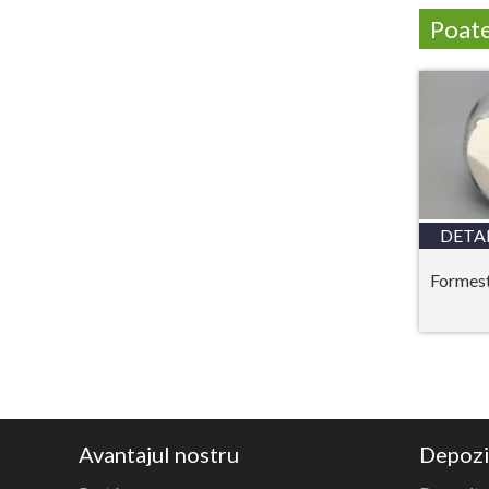
Poate 
DETAL
Formes
Avantajul nostru
Depozi