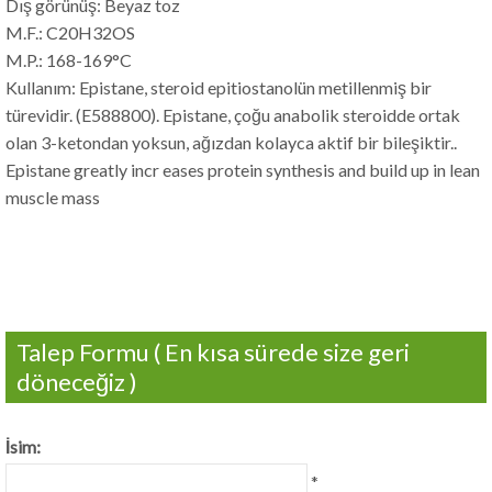
Dış görünüş: Beyaz toz
M.F.:
C20H32OS
M.P.
: 168-169°C
Kullanım: Epistane, steroid epitiostanolün metillenmiş bir
türevidir. (E588800). Epistane, çoğu anabolik steroidde ortak
olan 3-ketondan yoksun, ağızdan kolayca aktif bir bileşiktir..
Epistane greatly incr eases protein synthesis and build up in lean
muscle mass
Talep Formu ( En kısa sürede size geri
döneceğiz )
İsim:
*