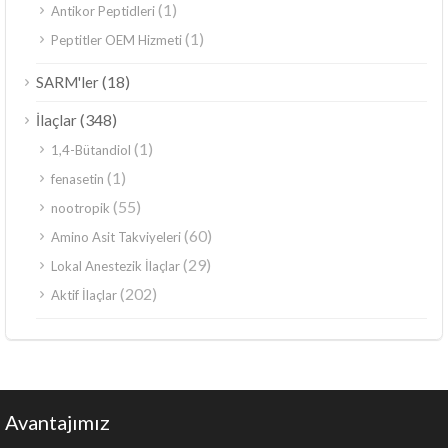
(1)
Antikor Peptidleri
(1)
Peptitler OEM Hizmeti
(18)
SARM'ler
(348)
İlaçlar
(1)
1,4-Bütandiol
(1)
fenasetin
(55)
nootropik
(60)
Amino Asit Takviyeleri
(29)
Lokal Anestezik İlaçlar
(202)
Aktif İlaçlar
Avantajımız