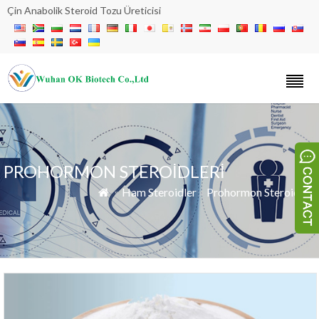
Çin Anabolik Steroid Tozu Üreticisi
PROHORMON STEROIDLERI
»
Ham Steroidler
»
Prohormon Steroidleri
