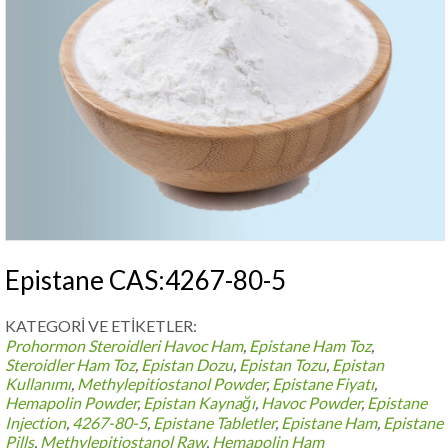
Epistane CAS:4267-80-5
KATEGORİ VE ETİKETLER:
Prohormon Steroidleri
Havoc Ham
,
Epistane Ham Toz
,
Steroidler Ham Toz
,
Epistan Dozu
,
Epistan Tozu
,
Epistan
Kullanımı
,
Methylepitiostanol Powder
,
Epistane Fiyatı
,
Hemapolin Powder
,
Epistan Kaynağı
,
Havoc Powder
,
Epistane
Injection
,
4267-80-5
,
Epistane Tabletler
,
Epistane Ham
,
Epistane
Pills
,
Methylepitiostanol Raw
,
Hemapolin Ham