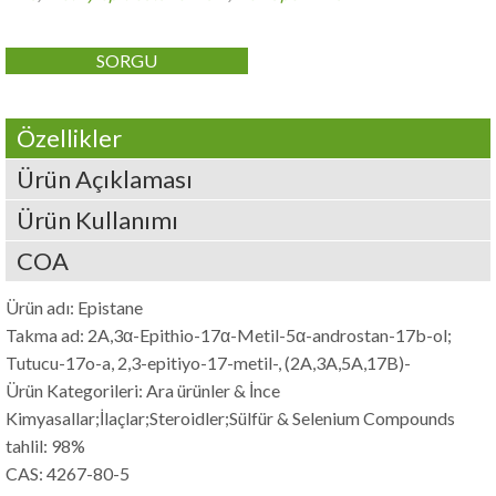
SORGU
Özellikler
Ürün Açıklaması
Ürün Kullanımı
COA
Ürün adı:
Epistane
Takma ad: 2A,3α-Epithio-17α-Metil-5α-androstan-17b-ol;
Tutucu-17o-a, 2,3-epitiyo-17-metil-, (2A,3A,5A,17B)-
Ürün Kategorileri: Ara ürünler & İnce
Kimyasallar;İlaçlar;Steroidler;Sülfür &
Selenium Compounds
tahlil: 98%
CAS: 4267-80-5