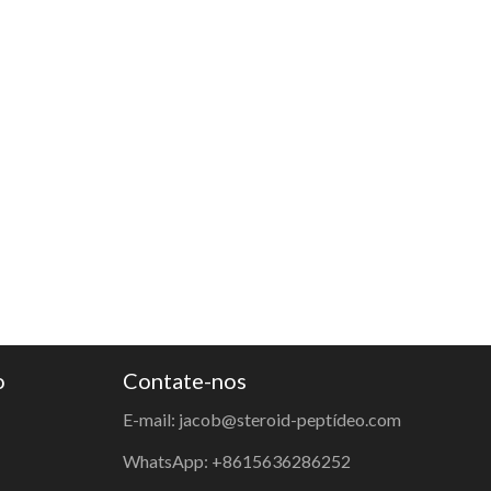
o
Contate-nos
E-mail: jacob@steroid-peptídeo.com
WhatsApp: +8615636286252