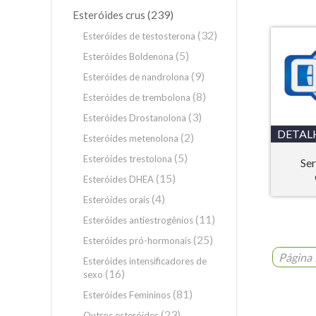
(239)
Esteróides crus
(32)
Esteróides de testosterona
(5)
Esteróides Boldenona
(9)
Esteróides de nandrolona
(8)
Esteróides de trembolona
(3)
Esteróides Drostanolona
DETAL
(2)
Esteróides metenolona
(5)
Esteróides trestolona
Se
(15)
Esteróides DHEA
(4)
Esteróides orais
(11)
Esteróides antiestrogênios
(25)
Esteróides pró-hormonais
Página 
Esteróides intensificadores de
(16)
sexo
(81)
Esteróides Femininos
(23)
Outros esteróides