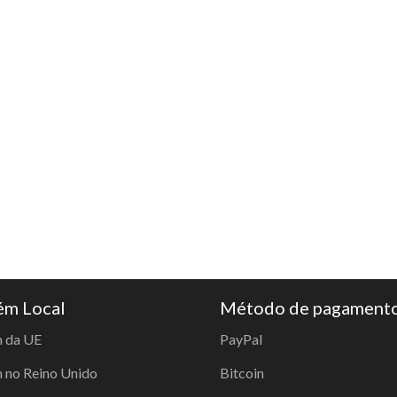
m Local
Método de pagament
 da UE
PayPal
no Reino Unido
Bitcoin