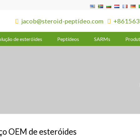
jacob@steroid-peptídeo.com
+861563


olução de esteróides
Peptídeos
SARMs
Produt
ço OEM de esteróides