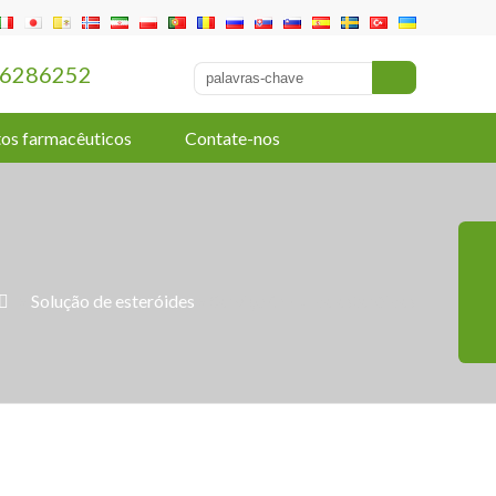
6286252
os farmacêuticos
Contate-nos
»
Solução de esteróides
» Serviço OEM de esteróides
