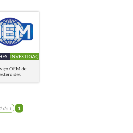
HES
INVESTIGAÇÃO
rviço OEM de
esteróides
1 de 1
1