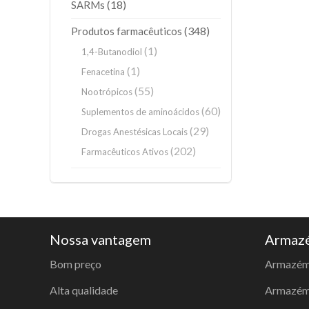
(18)
SARMs
(348)
Produtos farmacêuticos
(1)
1,4-Butanodiol
(1)
Fenacetina
(55)
Nootrópicos
(60)
Suplementos de aminoácidos
(29)
Drogas Anestésicas Locais
(202)
Farmacêuticos Ativos
Nossa vantagem
Armazé
Bom preço
Armazém
Alta qualidade
Armazém 