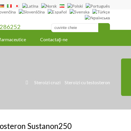
286252
farmaceutice
Contactaţi-ne
»
Steroizi cruzi
»
Steroizi cu testosteron

tosteron Sustanon250