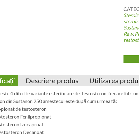
CATEGO
Steroiz
steroiz
Sustan
Raw
,
P
testos
icații
Descriere produs
Utilizarea produ
este 4 diferite variante esterificate de Testosteron, fiecare într-u
ron din Sustanon 250 amestecul este după cum urmează:
pionat de testosteron
tosteron Fenilpropionat
tosteron izocaproat
stosteron Decanoat