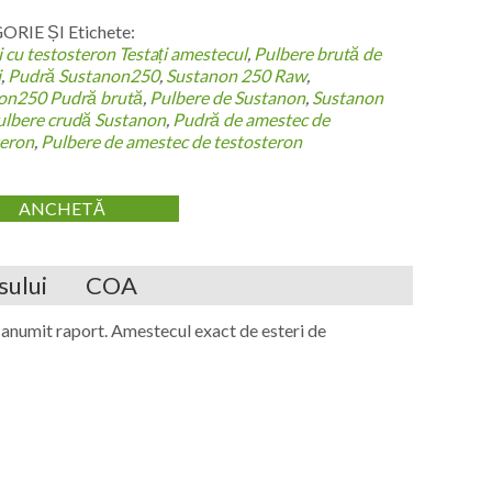
RIE ȘI Etichete:
i cu testosteron
Testați amestecul
,
Pulbere brută de
i
,
Pudră Sustanon250
,
Sustanon 250 Raw
,
on250 Pudră brută
,
Pulbere de Sustanon
,
Sustanon
ulbere crudă Sustanon
,
Pudră de amestec de
teron
,
Pulbere de amestec de testosteron
ANCHETĂ
sului
COA
n anumit raport. Amestecul exact de esteri de