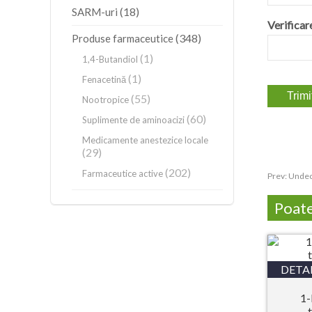
(18)
SARM-uri
Verificar
(348)
Produse farmaceutice
(1)
1,4-Butandiol
(1)
Fenacetină
(55)
Nootropice
(60)
Suplimente de aminoacizi
Medicamente anestezice locale
(29)
(202)
Farmaceutice active
Prev:
Undec
Poate 
DETAL
1-