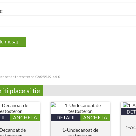
e:
anoat de testosteron CAS:5949-44-0
iti place si tie
DET
II
ANCHETĂ
DETALII
ANCHETĂ
1-Ac
Decanoat de
1-Undecanoat de
testosteron
testosteron