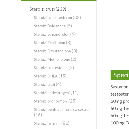
(239)
Steroizi cruzi
(32)
Steroizi cu testosteron
(5)
Steroizi Boldenone
(9)
Steroizi cu nandrolon
(8)
Steroizi Trenbolon
(3)
Steroizi Drostanolone
(2)
Steroizi Methenolone
(5)
Steroizi cu trestolon
Specif
(15)
Steroizi DHEA
(4)
Steroizi orali
Sustanon 
(11)
Steroizi antiestrogeni
testoste
(25)
30mg pro
Steroizi prohormoni
60mg Tes
Steroizi pentru stimularea sexului
(16)
60mg Tes
100mg Te
(81)
Steroizi feminini