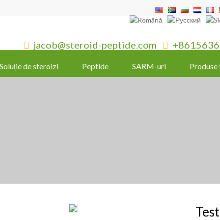
jacob@steroid-peptide.com
+8615636


Soluție de steroizi
Peptide
SARM-uri
Produse 
Tes