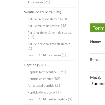
(23)
Alți steroizi
(100)
Soluție de steroizi
(40)
Soluție unică de steroizi
(46)
Soluție mixtă de steroizi
Formu
Purtător de excipienți de steroizi
(12)
Nume:
Soluție personalizată cu steroizi
(1)
(1)
Serviciu OEM de steroizi
E-mail:
(296)
Peptide
(191)
Peptide farmaceutice
Mesaj:
(82)
Peptide cosmetice
(21)
Amestecați peptide
(1)
Peptide de anticorpi
(1)
Serviciu OEM pentru peptide