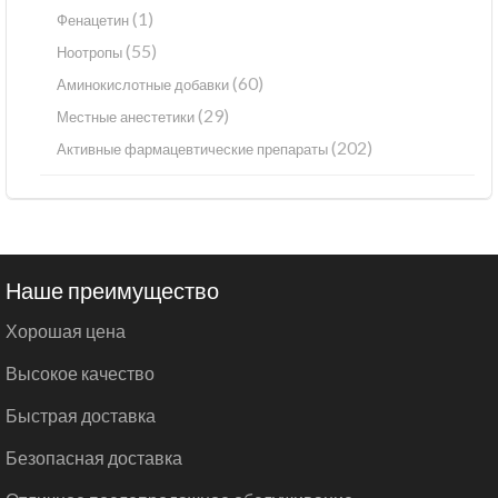
(1)
Фенацетин
(55)
Ноотропы
(60)
Аминокислотные добавки
(29)
Местные анестетики
(202)
Активные фармацевтические препараты
Наше преимущество
Хорошая цена
Высокое качество
Быстрая доставка
Безопасная доставка