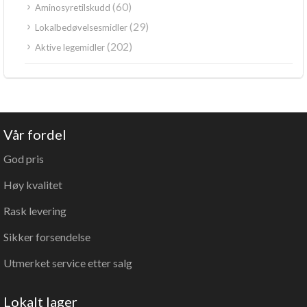
(60)
Aminosyretilskudd
(29)
Lokalbedøvelsesmidler
(202)
Aktive legemidler
Vår fordel
God pris
Høy kvalitet
Rask levering
Sikker forsendelse
Utmerket service etter salg
Lokalt lager