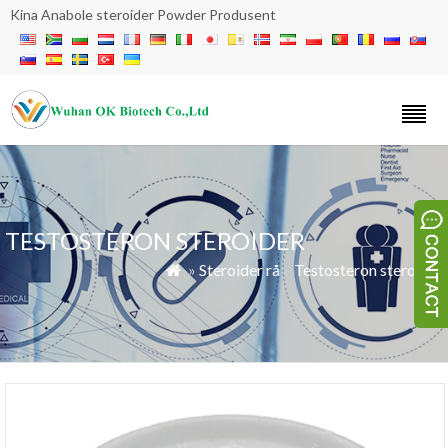
Kina Anabole steroider Powder Produsent
TESTOSTERON STEROIDER
»
Steroider rå
»
Testosteron steroider
