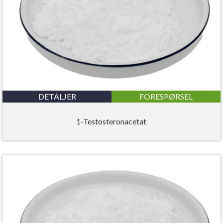
DETALJER
FORESPØRSEL
1-Testosteronacetat