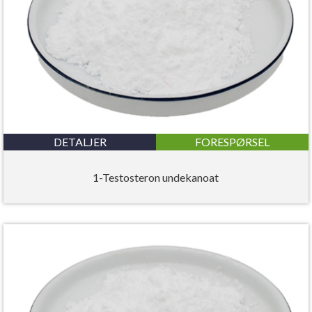
DETALJER
FORESPØRSEL
1-Testosteron undekanoat