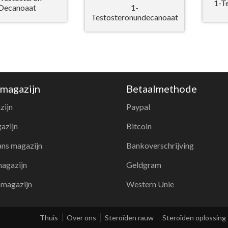
1-T
Decanoaat
1-
Testosteronundecanoaat
 magazijn
Betaalmethode
zijn
Paypal
azijn
Bitcoin
ns magazijn
Bankoverschrijving
agazijn
Geldgram
 magazijn
Western Unie
Thuis
Over ons
Steroïden rauw
Steroïden oplossing