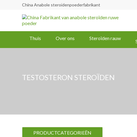
China Anabole steroïdenpoederfabrikant
Thuis
Over ons
Steroïden rauw
TESTOSTERON STEROÏDEN
PRODUCTCATEGORIEËN