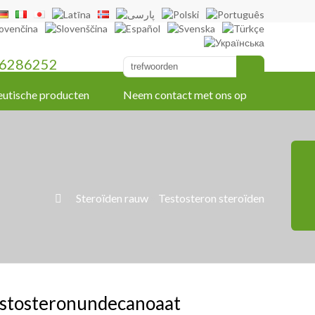
6286252
utische producten
Neem contact met ons op
»
Steroïden rauw
»
Testosteron steroïden

estosteronundecanoaat