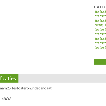
CATEG
Testos
testos
Testos
rauw
,
1
testos
testos
Testos
testos
testos
ficaties
aam:1-Testosteronundecanoaat
H48O3