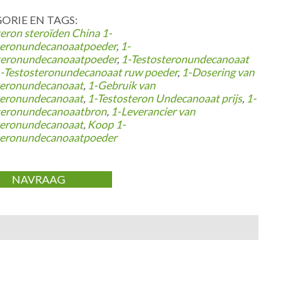
ORIE EN TAGS:
teron steroïden
China 1-
teronundecanoaatpoeder
,
1-
teronundecanoaatpoeder
,
1-Testosteronundecanoaat
-Testosteronundecanoaat ruw poeder
,
1-Dosering van
teronundecanoaat
,
1-Gebruik van
teronundecanoaat
,
1-Testosteron Undecanoaat prijs
,
1-
teronundecanoaatbron
,
1-Leverancier van
teronundecanoaat
,
Koop 1-
teronundecanoaatpoeder
NAVRAAG