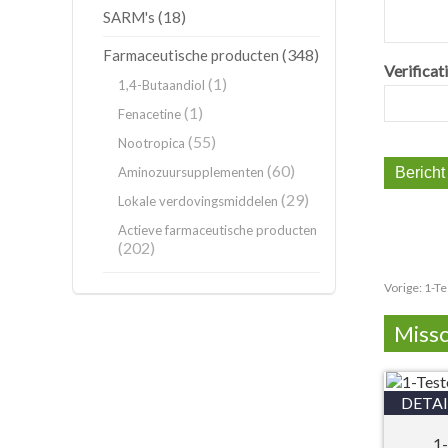
(18)
SARM's
(348)
Farmaceutische producten
Verificati
(1)
1,4-Butaandiol
(1)
Fenacetine
(55)
Nootropica
(60)
Aminozuursupplementen
(29)
Lokale verdovingsmiddelen
Actieve farmaceutische producten
(202)
Vorige:
1-Te
Missc
DETAI
1-