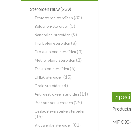
(239)
Steroïden rauw
(32)
Testosteron steroïden
(5)
Boldenon-steroïden
(9)
Nandrolon-steroïden
(8)
Trenbolon-steroïden
(3)
Drostanolone-steroïden
(2)
Methenolone-steroïden
(5)
Trestolon-steroïden
(15)
DHEA-steroïden
(4)
Orale steroïden
(11)
Anti-oestrogeensteroïden
Speci
(25)
Prohormoonsteroïden
Productn
Geslachtsversterkersteroïden
(16)
MF:C30
(81)
Vrouwelijke steroïden