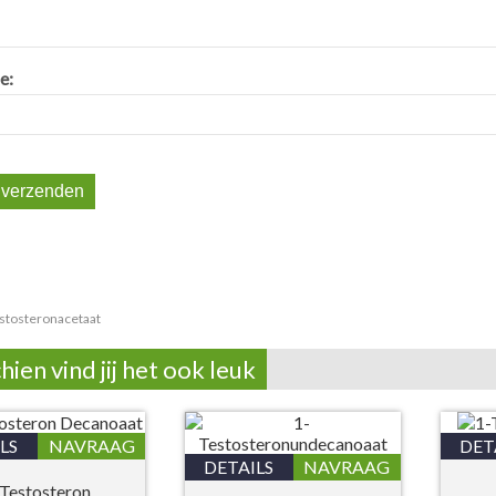
e:
stosteronacetaat
hien vind jij het ook leuk
LS
NAVRAAG
DET
DETAILS
NAVRAAG
Testosteron