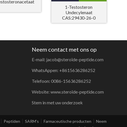
estosteronacetaat
1-Testosteron
Undecylenaat
CAS:29430-26-0
Neem contact met ons op
E-mail: jacob@steroïde-peptide.com
WhatsAppen: +8615636286252
Telefoon: 0086-15636286252
Website: www.steroïde-peptide.com
Stem in met uw onderzoek
Peptiden
SARM's
Farmaceutische producten
Neem