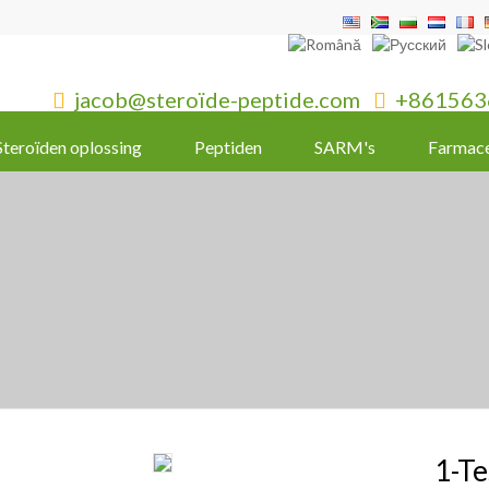
jacob@steroïde-peptide.com
+861563


Steroïden oplossing
Peptiden
SARM's
Farmace
1-T