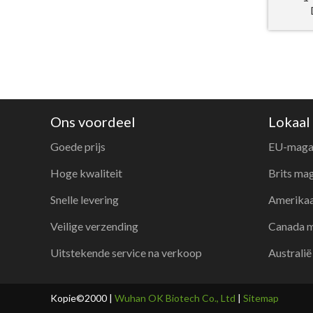
Ons voordeel
Lokaal
Goede prijs
EU-maga
Hoge kwaliteit
Brits mag
Snelle levering
Amerikaa
Veilige verzending
Canada m
Uitstekende service na verkoop
Australië
Kopie©2000 |
Wuhan OK Biotech Co., Ltd
|
Sitemap