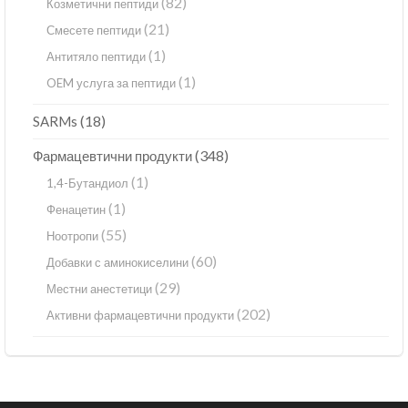
(82)
Козметични пептиди
(21)
Смесете пептиди
(1)
Антитяло пептиди
(1)
OEM услуга за пептиди
(18)
SARMs
(348)
Фармацевтични продукти
(1)
1,4-Бутандиол
(1)
Фенацетин
(55)
Ноотропи
(60)
Добавки с аминокиселини
(29)
Местни анестетици
(202)
Активни фармацевтични продукти