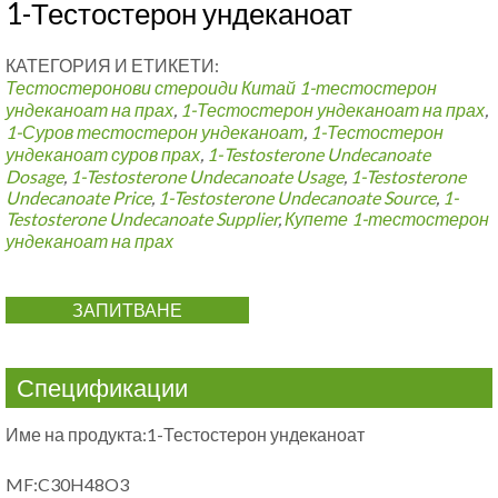
1-Тестостерон ундеканоат
КАТЕГОРИЯ И ЕТИКЕТИ:
Тестостеронови стероиди
Китай 1-тестостерон
ундеканоат на прах
,
1-Тестостерон ундеканоат на прах
,
1-Суров тестостерон ундеканоат
,
1-Тестостерон
ундеканоат суров прах
,
1-
Testosterone Undecanoate
Dosage
,
1-
Testosterone Undecanoate Usage
,
1-
Testosterone
Undecanoate Price
,
1-
Testosterone Undecanoate Source
,
1-
Testosterone Undecanoate Supplier
,
Купете 1-тестостерон
ундеканоат на прах
ЗАПИТВАНЕ
Спецификации
Име на продукта:1-Тестостерон ундеканоат
MF:C30H48O3