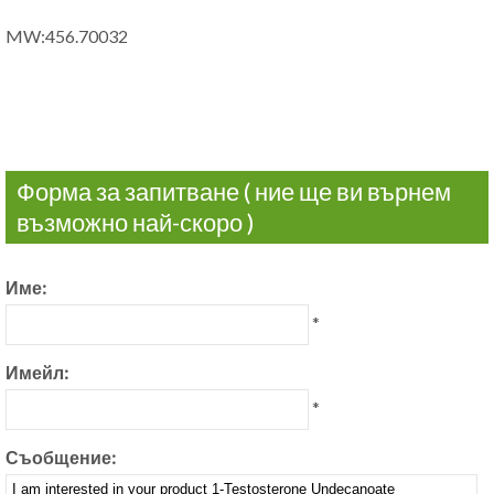
MW:456.70032
Форма за запитване ( ние ще ви върнем
възможно най-скоро )
Име:
*
Имейл:
*
Съобщение: