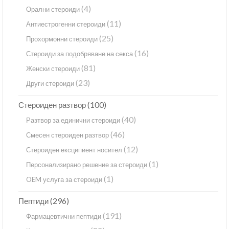
(4)
Орални стероиди
(11)
Антиестрогенни стероиди
(25)
Прохормонни стероиди
(16)
Стероиди за подобряване на секса
(81)
Женски стероиди
(23)
Други стероиди
(100)
Стероиден разтвор
(40)
Разтвор за единични стероиди
(46)
Смесен стероиден разтвор
(12)
Стероиден ексципиент носител
(1)
Персонализирано решение за стероиди
(1)
OEM услуга за стероиди
(296)
Пептиди
(191)
Фармацевтични пептиди