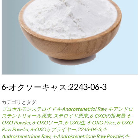
6-オクソーキャス:2243-06-3
カテゴリとタグ:
プロホルモンステロイド
4-
Androstenetriol Raw
,
4-アンドロ
ステントリオール原末
,
ステロイド原末
,
6-OXOの投与量
,
6-
OXO Powder
,
6-OXOソース
,
6-OXO生
,
6-
OXO Price
,
6-
OXO
Raw Powder
,
6-OXOサプライヤー
,
2243-06-3
,
4-
Androstenetrione Raw
,
4-
Androstenetrione Raw Powder
,
4-