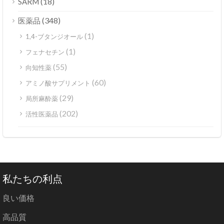
(18)
SARM
(348)
医薬品
(1)
1,4-ブタンジオール
(1)
フェナセチン
(55)
向知性薬
(60)
アミノ酸サプリメント
(29)
局所麻酔薬
(202)
活性医薬品
私たちの利点
良い価格
高品質