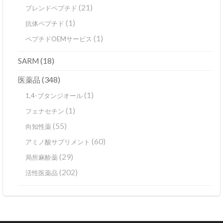
(21)
ブレンドペプチド
(1)
抗体ペプチド
(1)
ペプチドOEMサービス
(18)
SARM
(348)
医薬品
(1)
1,4-ブタンジオール
(1)
フェナセチン
(55)
向知性薬
(60)
アミノ酸サプリメント
(29)
局所麻酔薬
(202)
活性医薬品