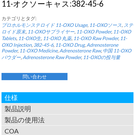
11-オクソーキャス:382-45-6
カテゴリとタグ:
プロホルモンステロイド
11-
OXO Usage
,
11-OXOソース
,
ステ
ロイド原末
,
11-OXOサプライヤー
,
11-
OXO Powder
,
11-
OXO
Tablets
,
11-OXO生
,
11-OXO 丸薬
,
11-
OXO Raw Powder
,
11-
OXO Injection
,
382-45-6
,
11-
OXO Drug
,
Adrenosterone
Powder
,
11-
OXO Medicine
,
Adrenosterone Raw
,
中国 11-OXO
パウダー
,
Adrenosterone Raw Powder
,
11-OXOの投与量
問い合わせ
仕様
製品説明
製品の使用法
COA