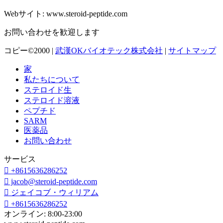
Webサイト: www.steroid-peptide.com
お問い合わせを歓迎します
コピー©2000 |
武漢OKバイオテック株式会社
|
サイトマップ
家
私たちについて
ステロイド生
ステロイド溶液
ペプチド
SARM
医薬品
お問い合わせ
サービス

+8615636286252

jacob@steroid-peptide.com

ジェイコブ・ウィリアム

+8615636286252
オンライン: 8:00-23:00