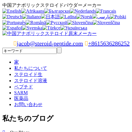
中国アナボリックステロイドパウダーメーカー

jacob@steroid-peptide.com

+8615636286252
家
私たちについて
ステロイド生
ステロイド溶液
ペプチド
SARM
医薬品
お問い合わせ
私たちのブログ