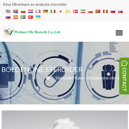
Kina tillverkare av anabola steroider
BOLDENONE STEROIDER
»
Steroider Raw
»
Boldenone steroider
