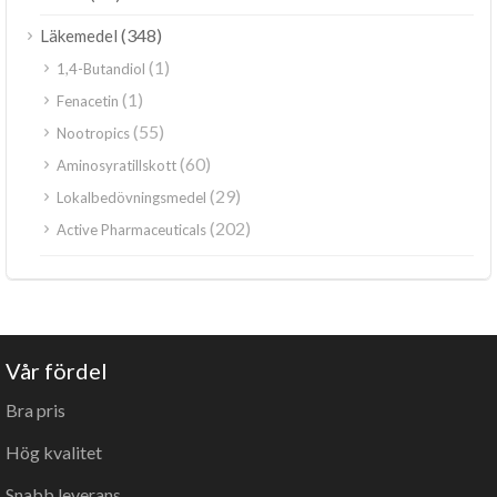
(348)
Läkemedel
(1)
1,4-Butandiol
(1)
Fenacetin
(55)
Nootropics
(60)
Aminosyratillskott
(29)
Lokalbedövningsmedel
(202)
Active Pharmaceuticals
Vår fördel
Bra pris
Hög kvalitet
Snabb leverans