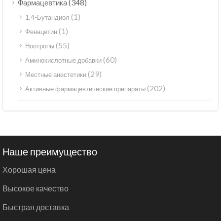
(348)
Фармацевтика
(1)
1,4-Бутандиол
(1)
Фенацетин
(55)
Ноотропы
(60)
Аминокислотные добавки
(29)
Местные анестетики
(202)
Активные фармацевтические препараты
Наше преимущество
Хорошая цена
Высокое качество
Быстрая доставка