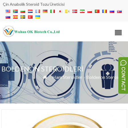
Çin Anabolik Steroid Tozu Üreticisi
BOLDENON STEROIDLERI
»
Ham Steroidler
»
Boldenon Steroidleri
