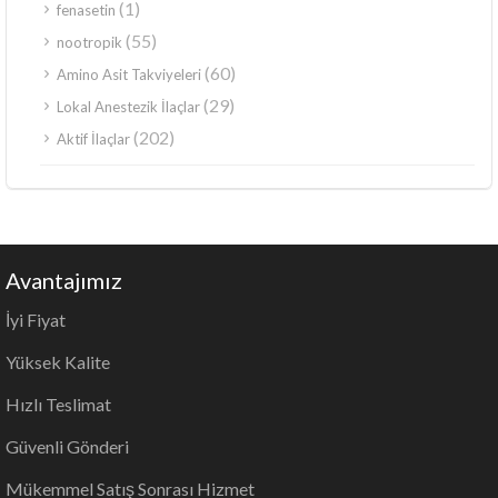
(1)
fenasetin
(55)
nootropik
(60)
Amino Asit Takviyeleri
(29)
Lokal Anestezik İlaçlar
(202)
Aktif İlaçlar
Avantajımız
İyi Fiyat
Yüksek Kalite
Hızlı Teslimat
Güvenli Gönderi
Mükemmel Satış Sonrası Hizmet