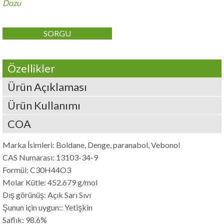
Dozu
SORGU
Özellikler
Ürün Açıklaması
Ürün Kullanımı
COA
Marka İsimleri: Boldane, Denge, paranabol, Vebonol
CAS Numarası: 13103-34-9
Formül: C30H44O3
Molar Kütle: 452.679 g/mol
Dış görünüş: Açık Sarı Sıvı
Şunun için uygun:: Yetişkin
Saflık: 98.6%