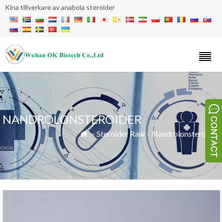
Kina tillverkare av anabola steroider
NANDROLONSTEROIDER
»
Steroider Raw
»
Nandrolonsteroider
