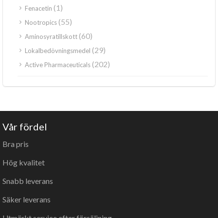
(1)
Fenacetin
(55)
Nootropics
(60)
Aminosyratillskott
(29)
Lokalbedövningsmedel
(202)
Active Pharmaceuticals
Vår fördel
Bra pris
Hög kvalitet
Snabb leverans
Säker leverans
Utmärkt service efter försäljning