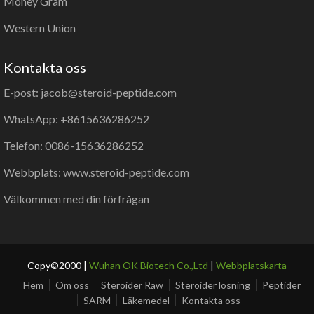
Money Gram
Western Union
Kontakta oss
E-post: jacob@steroid-peptide.com
WhatsApp: +8615636286252
Telefon: 0086-15636286252
Webbplats: www.steroid-peptide.com
Välkommen med din förfrågan
Copy©2000 |
Wuhan OK Biotech Co.,Ltd
|
Webbplatskarta
Hem
Om oss
Steroider Raw
Steroider lösning
Peptider
SARM
Läkemedel
Kontakta oss