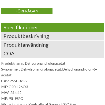
FÖRFRÅGAN
Specifikationer
Produktbeskrivning
Produktanvändning
COA
Produktnamn: Dehydronandrolonacetat
Synonymer: Dehydronandrolonacetat;Dehydronandrolon-6-
acetat
CAS: 2590-41-2
MF: C20H26O3
MW: 314.42
MP: 95-98°C
Förvaringstemp: Kontrollerat ämne, -20°C Frys