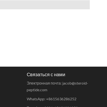
Связаться с нами
Электронная почта: jacob@steroid-
peptide.com
WhatsApp: +8615636286252