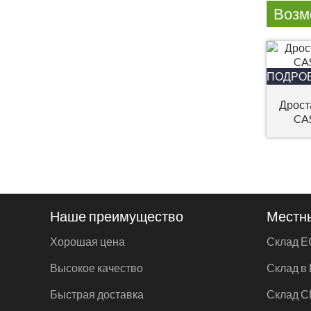
Возм
ПОДРО
Дрост
CAS
Наше преимущество
Местн
Хорошая цена
Склад Е
Высокое качество
Склад в
Быстрая доставка
Склад 