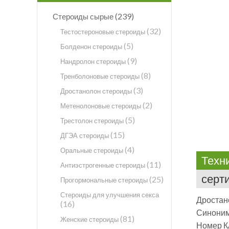
(239)
Стероиды сырые
(32)
Тестостероновые стероиды
(5)
Болденон стероиды
(9)
Нандролон стероиды
(8)
Тренболоновые стероиды
(3)
Дростанолон стероиды
(2)
Метенолоновые стероиды
(5)
Трестолон стероиды
(15)
ДГЭА стероиды
(4)
Оральные стероиды
Техн
(11)
Антиэстрогенные стероиды
серт
(25)
Прогормональные стероиды
Стероиды для улучшения секса
Дростан
(16)
Синоним
(81)
Женские стероиды
Номер К