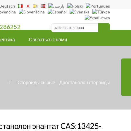
286252
евтика
Связаться с нами
»
Стероиды сырые
»
Дростанолон стероиды

станолон энантат CAS:13425-