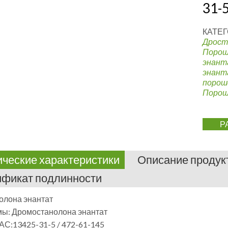
31-
КАТЕГ
Дрост
Порош
энант
энант
порош
Порош
Р
ические характеристики
Описание продук
ификат подлинности
олона энантат
ы: Дромостанолона энантат
АС:13425-31-5 / 472-61-145