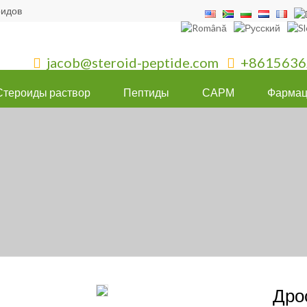
оидов
jacob@steroid-peptide.com
+8615636


Стероиды раствор
Пептиды
САРМ
Фармац
Дро