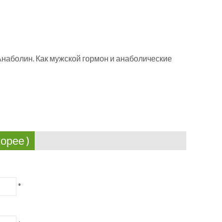
наболин. Как мужской гормон и анаболические
орее )
*