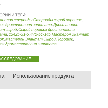
5
ОРИИ И ТЕГИ:
анолон стероиды
Стероиды сырой порошок
,
ок дростанолона энантата
,
Дростанолон
ат сырой
,
Сырой порошок дростанолона
ата
,
13425-31-5
,
472-61-145
,
Мастерон Энантат
ок
,
Мастерон Энантат Сырой Порошок
,
ок дромастанолона энантата
АССЛЕДОВАНИЕ
та
Использование продукта