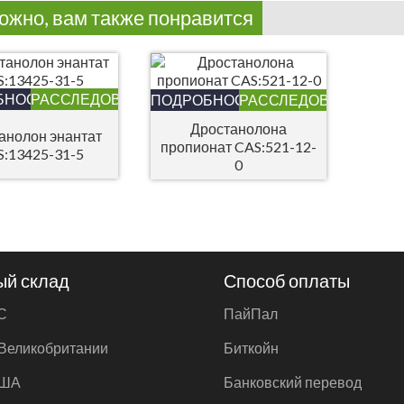
ожно, вам также понравится
БНОСТИ
РАССЛЕДОВАНИЕ
ПОДРОБНОСТИ
РАССЛЕДОВАНИЕ
Дростанолона
анолон энантат
пропионат CAS:521-12-
:13425-31-5
0
ый склад
Способ оплаты
С
ПайПал
 Великобритании
Биткойн
США
Банковский перевод