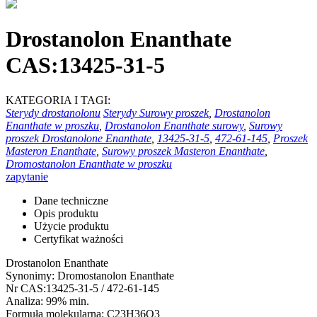
Drostanolon Enanthate
CAS:13425-31-5
KATEGORIA I TAGI:
Sterydy drostanolonu
Sterydy Surowy proszek
,
Drostanolon
Enanthate w proszku
,
Drostanolon Enanthate surowy
,
Surowy
proszek Drostanolone Enanthate
,
13425-31-5
,
472-61-145
,
Proszek
Masteron Enanthate
,
Surowy proszek Masteron Enanthate
,
Dromostanolon Enanthate w proszku
zapytanie
Dane techniczne
Opis produktu
Użycie produktu
Certyfikat ważności
Drostanolon Enanthate
Synonimy: Dromostanolon Enanthate
Nr CAS:13425-31-5 / 472-61-145
Analiza: 99% min.
Formuła molekularna: C23H36O3