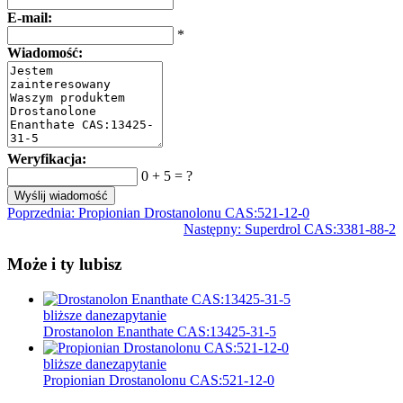
E-mail:
*
Wiadomość:
Weryfikacja:
0 + 5 = ?
Poprzednia:
Propionian Drostanolonu CAS:521-12-0
Następny:
Superdrol CAS:3381-88-2
Może i ty lubisz
bliższe dane
zapytanie
Drostanolon Enanthate CAS:13425-31-5
bliższe dane
zapytanie
Propionian Drostanolonu CAS:521-12-0