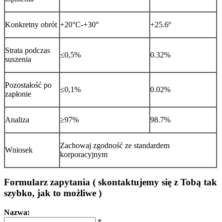
Konkretny obrót
+20°C-+30°
+25.6º
Strata podczas
≤0,5%
0.32%
suszenia
Pozostałość po
≤0,1%
0.02%
zapłonie
Analiza
≥97%
98.7%
Zachowaj zgodność ze standardem
Wniosek
korporacyjnym
Formularz zapytania ( skontaktujemy się z Tobą tak
szybko, jak to możliwe )
Nazwa:
*