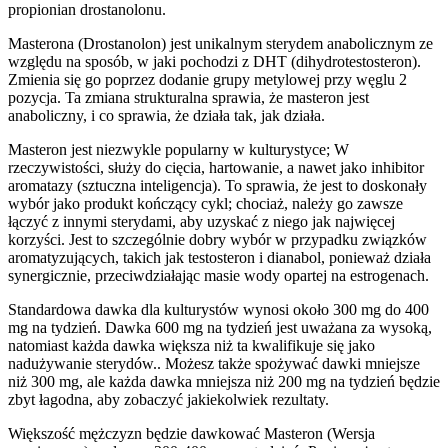
propionian drostanolonu.
Masterona (Drostanolon) jest unikalnym sterydem anabolicznym ze
względu na sposób, w jaki pochodzi z DHT (dihydrotestosteron).
Zmienia się go poprzez dodanie grupy metylowej przy węglu 2
pozycja. Ta zmiana strukturalna sprawia, że ​​masteron jest
anaboliczny, i co sprawia, że ​​działa tak, jak działa.
Masteron jest niezwykle popularny w kulturystyce; W
rzeczywistości, służy do cięcia, hartowanie, a nawet jako inhibitor
aromatazy (sztuczna inteligencja). To sprawia, że ​​jest to doskonały
wybór jako produkt kończący cykl; chociaż, należy go zawsze
łączyć z innymi sterydami, aby uzyskać z niego jak najwięcej
korzyści. Jest to szczególnie dobry wybór w przypadku związków
aromatyzujących, takich jak testosteron i dianabol, ponieważ działa
synergicznie, przeciwdziałając masie wody opartej na estrogenach.
Standardowa dawka dla kulturystów wynosi około 300 mg do 400
mg na tydzień. Dawka 600 mg na tydzień jest uważana za wysoką,
natomiast każda dawka większa niż ta kwalifikuje się jako
nadużywanie sterydów.. Możesz także spożywać dawki mniejsze
niż 300 mg, ale każda dawka mniejsza niż 200 mg na tydzień będzie
zbyt łagodna, aby zobaczyć jakiekolwiek rezultaty.
Większość mężczyzn będzie dawkować Masteron (Wersja