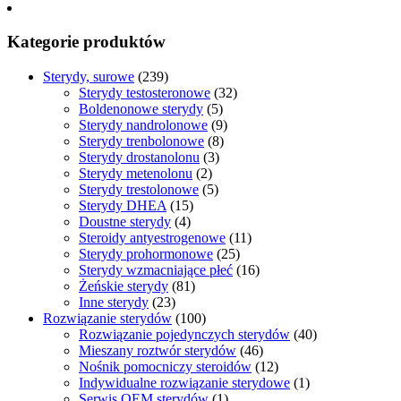
Kategorie produktów
Sterydy, surowe
(239)
Sterydy testosteronowe
(32)
Boldenonowe sterydy
(5)
Sterydy nandrolonowe
(9)
Sterydy trenbolonowe
(8)
Sterydy drostanolonu
(3)
Sterydy metenolonu
(2)
Sterydy trestolonowe
(5)
Sterydy DHEA
(15)
Doustne sterydy
(4)
Steroidy antyestrogenowe
(11)
Sterydy prohormonowe
(25)
Sterydy wzmacniające płeć
(16)
Żeńskie sterydy
(81)
Inne sterydy
(23)
Rozwiązanie sterydów
(100)
Rozwiązanie pojedynczych sterydów
(40)
Mieszany roztwór sterydów
(46)
Nośnik pomocniczy steroidów
(12)
Indywidualne rozwiązanie sterydowe
(1)
Serwis OEM sterydów
(1)