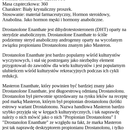
Masa cząsteczkowa: 360
Charakter: Biały krystaliczny proszek.
Stosowanie: materiał farmaceutyczny, Hormon steroidowy,
Anabolina. Jako hormon męski i hormony anaboliczne.
Drostanolone Enanthate jest dihydrotestosteronem (DHT) oparty na
sterydzie anabolicznym. Drostanolone Enanthate to ściśle
podziemny steryd anaboliczny androgenny oparty na wycofanym
związku propionianu Drostanolonu znanym jako Masteron.
Drostanolon Enanthate jest bardzo popularny wśród kulturystów
wyczynowych, i stał się postrzegany jako niezbędny element
przygotowań do zawodów dla wielu kulturystów i jest popularnym
ulubieńcem wśród kulturystów rekreacyjnych podczas ich cykli
redukcji.
Masteron Enanthate, który powinien być bardziej znany jako
Drostanolone Enanthate, jest długoestrową odmianą Drostanolonu.
Drostanolon był pierwotnie sprzedawany na rynku leków na receptę
pod marką Masteron, którym był propionian drostanolonu (krótki
estrowy wariant Drostalononu. Nazwa handlowa Masteron bardzo
szybko przyjęła się w kręgach kulturystycznych, i tak naprawdę
należy o nich mówić jako o nich "Propionian Drostanolonu" I
"Drostanolon Enanthate" ze względu na fakt, że marka Masteron
jest tak naprawdę deskryptorem propionianu Drostanolonu, i tylko