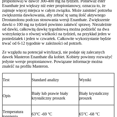
propionowa) w dawce 300-400 mg na tydzień. Ponieważ ester
Enanthate jest większy niż ester propionianowy, oznacza to, że
zajmuje więcej miejsca w całym związku. Może zaistnieć potrzeba
zwiększenia dawkowania, aby zebrać tę samą ilość aktywnego
Drostanolonu podczas stosowania wersji Enanthate. Zwiększenie
dawki o 100 mg na tydzień powinno załatwić sprawę. Niezależnie
od dawki, całkowitą dawkę tygodniową można podzielić na dwa
wstrzyknięcia o równej wielkości na tydzień, na przykład jeden w
poniedziałek i jeden w czwartek. Całkowite wykorzystanie będzie
trwać od 6-12 tygodnie w zależności od potrzeb.
Ze względu na potencjał wirylizacji, nie podaje się zalecanych
dawek Masteron Enanthate dla kobiet. Kobiety powinny rozważyć
jedynie wersje propionianowe. Powiązane informacje można
znaleźć na profilu Masteron.
Test
Standard analizy
Wyniki
Biały lub prawie biały
Biały krystaliczny
Opis
krystaliczny proszek
proszek
Temperatura
63°C -69 °C
65°C -68 °C
topnienia