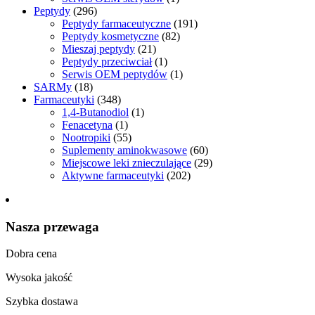
Peptydy
(296)
Peptydy farmaceutyczne
(191)
Peptydy kosmetyczne
(82)
Mieszaj peptydy
(21)
Peptydy przeciwciał
(1)
Serwis OEM peptydów
(1)
SARMy
(18)
Farmaceutyki
(348)
1,4-Butanodiol
(1)
Fenacetyna
(1)
Nootropiki
(55)
Suplementy aminokwasowe
(60)
Miejscowe leki znieczulające
(29)
Aktywne farmaceutyki
(202)
Nasza przewaga
Dobra cena
Wysoka jakość
Szybka dostawa