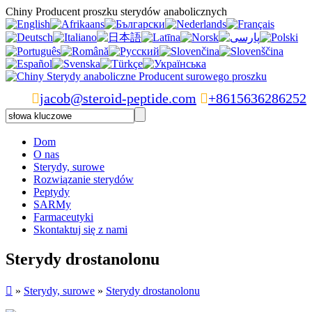
Chiny Producent proszku sterydów anabolicznych

jacob@steroid-peptide.com

+8615636286252
Dom
O nas
Sterydy, surowe
Rozwiązanie sterydów
Peptydy
SARMy
Farmaceutyki
Skontaktuj się z nami
Sterydy drostanolonu

»
Sterydy, surowe
»
Sterydy drostanolonu