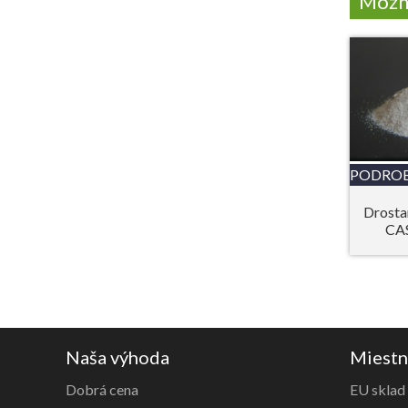
Možno
PODRO
Drosta
CAS
Naša výhoda
Miestn
Dobrá cena
EU sklad