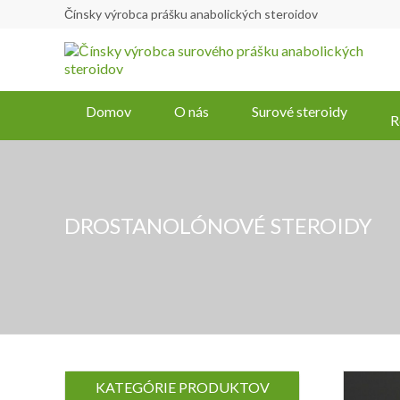
Čínsky výrobca prášku anabolických steroidov
Domov
O nás
Surové steroidy
R
DROSTANOLÓNOVÉ STEROIDY
KATEGÓRIE PRODUKTOV