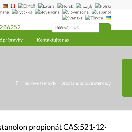
286252
é prípravky
Kontaktujte nás
»
Surové steroidy
»
Drostanolónové steroidy

tanolon propionát CAS:521-12-