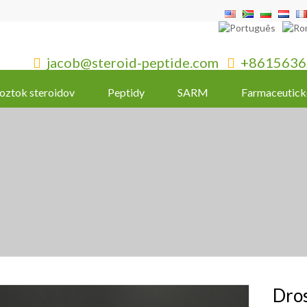
jacob@steroid-peptide.com
+8615636


oztok steroidov
Peptidy
SARM
Farmaceutick
Dros