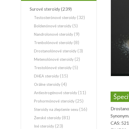
(239)
Surové steroidy
(32)
Testosterónové steroidy
(5)
Boldenónové steroidy
(9)
Nandrolonové steroidy
(8)
Trenbolónové steroidy
(3)
Drostanolónové steroidy
(2)
Metenolónové steroidy
(5)
Trestolónové steroidy
(15)
DHEA steroidy
(4)
Orálne steroidy
(11)
Antiestrogénové steroidy
Špeci
(25)
Prohormónové steroidy
Drostano
(16)
Steroidy na zlepšenie sexu
Synonymá
(81)
Ženské steroidy
CAS: 521
(23)
Iné steroidy