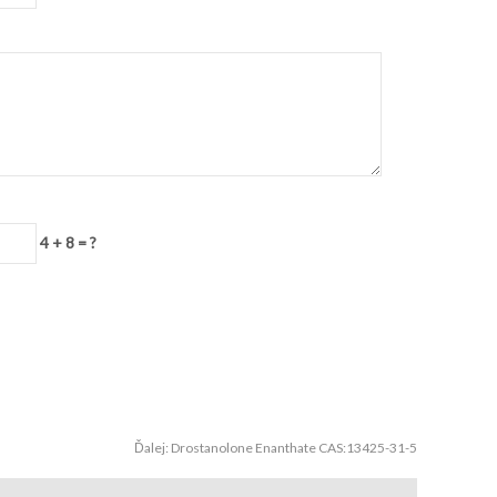
4 + 8 = ?
Ďalej:
Drostanolone Enanthate CAS:13425-31-5