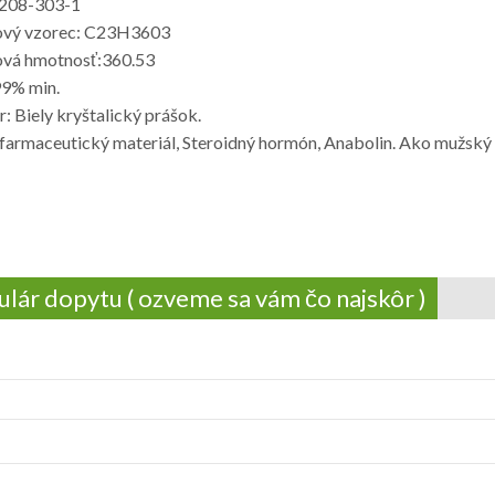
 208-303-1
ový vzorec: C23H3603
vá hmotnosť:360.53
99% min.
: Biely kryštalický prášok.
: farmaceutický materiál, Steroidný hormón, Anabolin. Ako mužsk
lár dopytu ( ozveme sa vám čo najskôr )