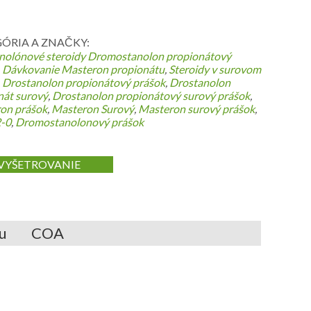
ÓRIA A ZNAČKY:
nolónové steroidy
Dromostanolon propionátový
,
Dávkovanie Masteron propionátu
,
Steroidy v surovom
,
Drostanolon propionátový prášok
,
Drostanolon
nát surový
,
Drostanolon propionátový surový prášok
,
on prášok
,
Masteron Surový
,
Masteron surový prášok
,
-0
,
Dromostanolonový prášok
VYŠETROVANIE
u
COA