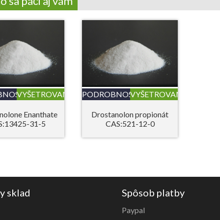
 sa páči aj vám
BNOSTI
VYŠETROVANIE
PODROBNOSTI
VYŠETROVANIE
nolone Enanthate
Drostanolon propionát
:13425-31-5
CAS:521-12-0
y sklad
Spôsob platby
Paypal