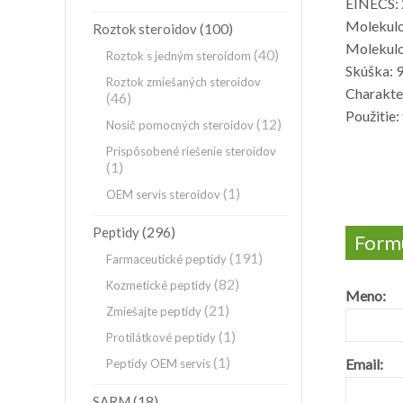
EINECS:
Molekul
(100)
Roztok steroidov
Molekulo
(40)
Roztok s jedným steroidom
Skúška: 
Roztok zmiešaných steroidov
Charakter
(46)
Použitie
(12)
Nosič pomocných steroidov
Prispôsobené riešenie steroidov
(1)
(1)
OEM servis steroidov
(296)
Peptidy
Formu
(191)
Farmaceutické peptidy
(82)
Kozmetické peptidy
Meno:
(21)
Zmiešajte peptidy
(1)
Protilátkové peptidy
(1)
Email:
Peptidy OEM servis
(18)
SARM