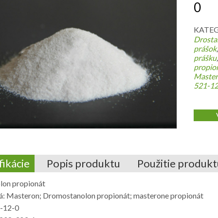
0
KATEG
Drosta
prášok
prášku
propio
Master
521-12
fikácie
Popis produktu
Použitie produkt
lon propionát
: Masteron; Dromostanolon propionát; masterone propionát
-12-0