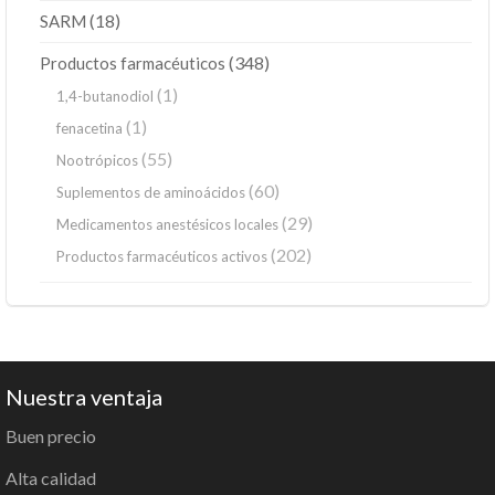
(18)
SARM
(348)
Productos farmacéuticos
(1)
1,4-butanodiol
(1)
fenacetina
(55)
Nootrópicos
(60)
Suplementos de aminoácidos
(29)
Medicamentos anestésicos locales
(202)
Productos farmacéuticos activos
Nuestra ventaja
Buen precio
Alta calidad