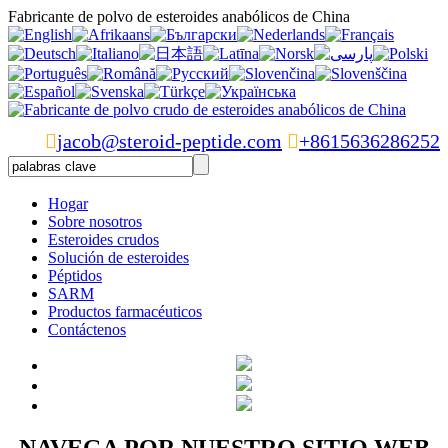
Fabricante de polvo de esteroides anabólicos de China

jacob@steroid-peptide.com

+8615636286252
Hogar
Sobre nosotros
Esteroides crudos
Solución de esteroides
Péptidos
SARM
Productos farmacéuticos
Contáctenos
NAVEGA POR NUESTRO SITIO WEB