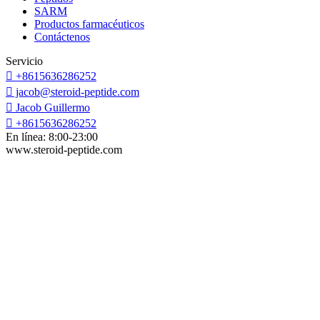
SARM
Productos farmacéuticos
Contáctenos
Servicio

+8615636286252

jacob@steroid-peptide.com

Jacob Guillermo

+8615636286252
En línea: 8:00-23:00
www.steroid-peptide.com