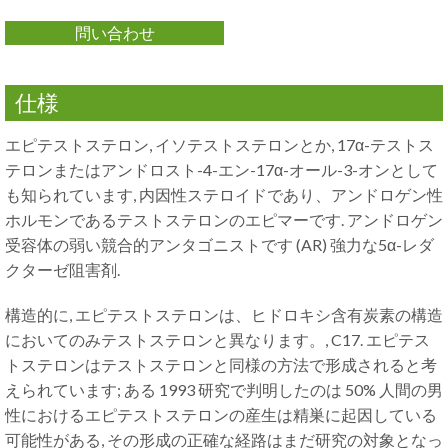
問い合わせ
仕様
エピテストステロン, イソテストステロンとか, 17α-テストス
テロンまたはアンドロスト-4-エン-17α-オール-3-オンとして
も知られています, 内因性ステロイドであり、アンドロゲン性
ホルモンであるテストステロンのエピマーです. アンドロゲン
受容体の弱い競合的アンタゴニストです (AR) 強力な5α-レダ
クターゼ阻害剤.
構造的に, エピテストステロンは、ヒドロキシ含有炭素の構造
においてのみテストステロンと異なります。, C17. エピテス
トステロンはテストステロンと同様の方法で形成されると考
えられています; ある 1993 研究で判明したのは 50% 人間の男
性におけるエピテストステロンの産生は精巣に起因している
可能性がある, その形成の正確な経路はまだ研究の対象となっ