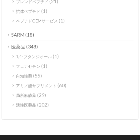
(21)
ブレンドペプチド
(1)
抗体ペプチド
(1)
ペプチドOEMサービス
(18)
SARM
(348)
医薬品
(1)
1,4-ブタンジオール
(1)
フェナセチン
(55)
向知性薬
(60)
アミノ酸サプリメント
(29)
局所麻酔薬
(202)
活性医薬品