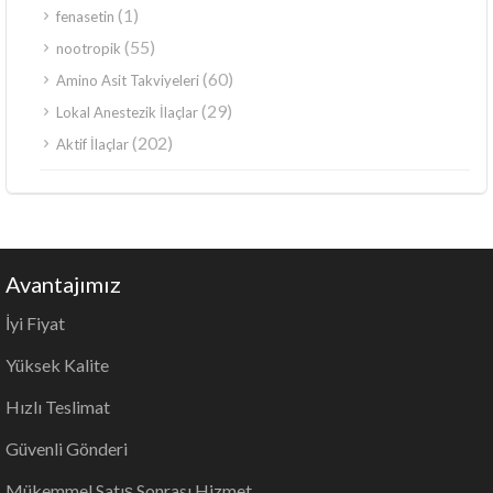
(1)
fenasetin
(55)
nootropik
(60)
Amino Asit Takviyeleri
(29)
Lokal Anestezik İlaçlar
(202)
Aktif İlaçlar
Avantajımız
İyi Fiyat
Yüksek Kalite
Hızlı Teslimat
Güvenli Gönderi
Mükemmel Satış Sonrası Hizmet