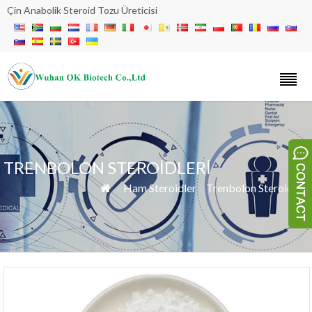
Çin Anabolik Steroid Tozu Üreticisi
TRENBOLON STEROIDLERI
»
Ham Steroidler
»
Trenbolon Steroidleri
