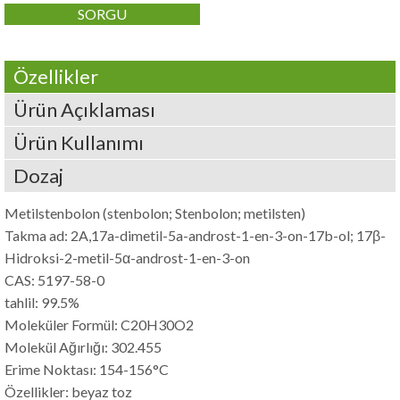
SORGU
Özellikler
Ürün Açıklaması
Ürün Kullanımı
Dozaj
Metilstenbolon (stenbolon; Stenbolon; metilsten)
Takma ad: 2A,17a-dimetil-5a-androst-1-en-3-on-17b-ol; 17β-
Hidroksi-2-metil-5α-androst-1-en-3-on
CAS: 5197-58-0
tahlil: 99.5%
Moleküler Formül: C20H30O2
Molekül Ağırlığı: 302.455
Erime Noktası: 154-156°C
Özellikler: beyaz toz