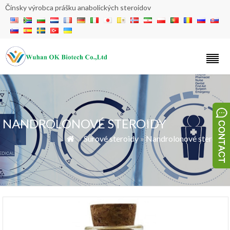
Čínsky výrobca prášku anabolických steroidov
NANDROLONOVÉ STEROIDY
»
Surové steroidy
»
Nandrolonové steroidy
