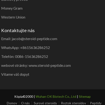
Money Gram
Western Union
Kontaktujte nás
Email: jacob@steroid-peptide.com
WhatsApp: +8615636286252
Telefón: 0086-15636286252
webové stránky: www.steroid-peptide.com
Vítame váš dopyt
Kópia©2000 |
Wuhan OK Biotech Co., Ltd
|
Sitemap
Domov
O nás
Surové steroidy
Roztok steroidov
Peptidy