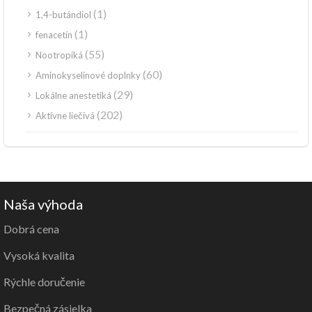
(1)
1,4-butándiol
(1)
fenacetín
(55)
Nootropiká
(60)
Aminokyselinové doplnky
(29)
Lokálne anestetiká
(202)
Aktívne liečivá
Naša výhoda
Dobrá cena
Vysoká kvalita
Rýchle doručenie
Bezpečná zásielka