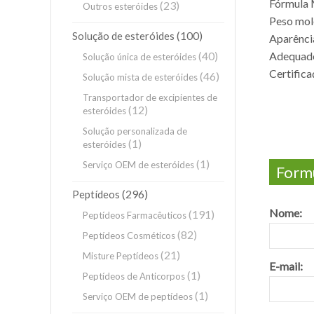
Fórmula
(23)
Outros esteróides
Peso mol
(100)
Solução de esteróides
Aparência
(40)
Adequado 
Solução única de esteróides
Certific
(46)
Solução mista de esteróides
Transportador de excipientes de
(12)
esteróides
Solução personalizada de
(1)
esteróides
(1)
Serviço OEM de esteróides
Formu
(296)
Peptídeos
Nome:
(191)
Peptídeos Farmacêuticos
(82)
Peptídeos Cosméticos
(21)
Misture Peptídeos
E-mail:
(1)
Peptídeos de Anticorpos
(1)
Serviço OEM de peptídeos