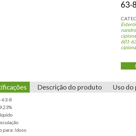
63-
CATEG
Esteró
nandro
cipion
601-63
cipion
ificações
Descrição do produto
Uso do
-63-8
99.23%
íquido
sculação
 para: Idoso