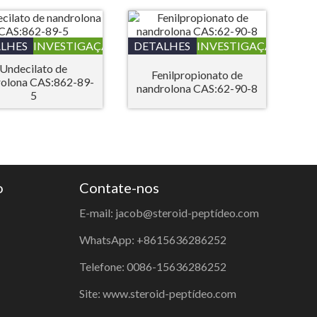
LHES
INVESTIGAÇÃO
DETALHES
INVESTIGAÇÃO
Undecilato de
Fenilpropionato de
rolona CAS:862-89-
nandrolona CAS:62-90-8
5
o
Contate-nos
E-mail: jacob@steroid-peptídeo.com
WhatsApp: +8615636286252
Telefone: 0086-15636286252
Site: www.steroid-peptídeo.com