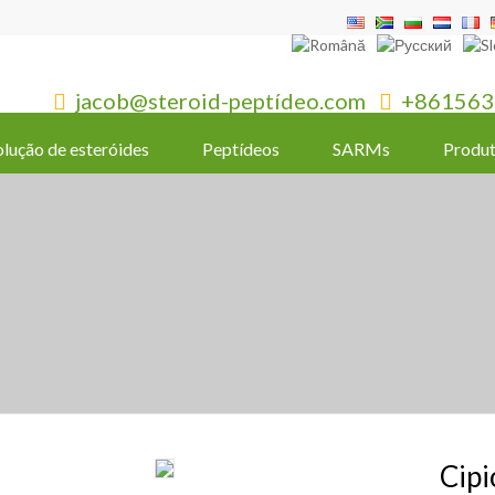
jacob@steroid-peptídeo.com
+861563


olução de esteróides
Peptídeos
SARMs
Produt
Cipi