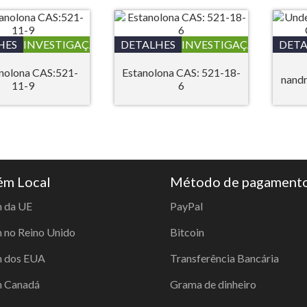
HES
INVESTIGAÇÃO
DETALHES
INVESTIGAÇÃO
DETA
nolona CAS:521-
Estanolona CAS: 521-18-
nand
11-9
6
m Local
Método de pagament
 da UE
PayPal
no Reino Unido
Bitcoin
 dos EUA
Transferência Bancária
 Canadá
Grama de dinheiro