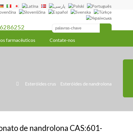
6286252
os farmacêuticos
Contate-nos
»
Esteróides crus
»
Esteróides de nandrolona

onato de nandrolona CAS:601-