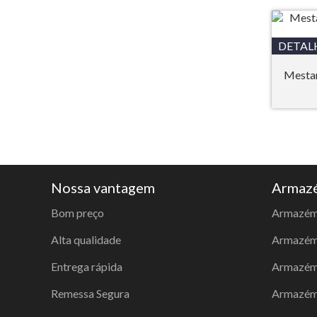
DETAL
Mesta
Nossa vantagem
Armazé
Bom preço
Armazém
Alta qualidade
Armazém 
Entrega rápida
Armazém
Remessa Segura
Armazém