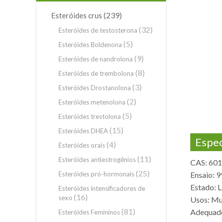
(239)
Esteróides crus
(32)
Esteróides de testosterona
(5)
Esteróides Boldenona
(9)
Esteróides de nandrolona
(8)
Esteróides de trembolona
(3)
Esteróides Drostanolona
(2)
Esteróides metenolona
(5)
Esteróides trestolona
(15)
Esteróides DHEA
Espec
(4)
Esteróides orais
(11)
Esteróides antiestrogênios
CAS: 601
(25)
Esteróides pró-hormonais
Ensaio: 
Estado: L
Esteróides intensificadores de
(16)
sexo
Usos: Mu
(81)
Adequado
Esteróides Femininos