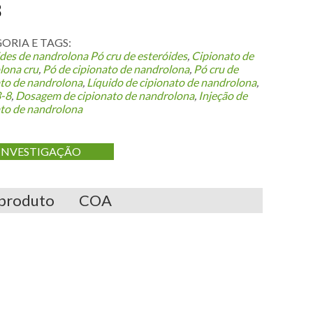
8
ORIA E TAGS:
ides de nandrolona
Pó cru de esteróides
,
Cipionato de
lona cru
,
Pó de cipionato de nandrolona
,
Pó cru de
ato de nandrolona
,
Líquido de cipionato de nandrolona
,
-8
,
Dosagem de cipionato de nandrolona
,
Injeção de
ato de nandrolona
INVESTIGAÇÃO
 produto
COA