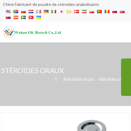
Chine Fabricant de poudre de stéroïdes anabolisants
STÉROÏDES ORAUX
»
Stéroïdes bruts
»
Stéroïdes oraux
