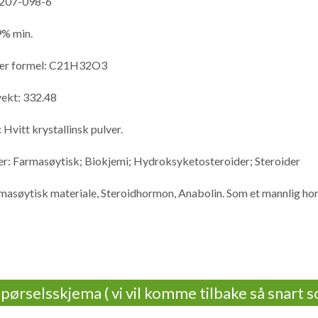
 207-098-6
9% min.
ær formel: C21H32O3
ekt: 332.48
 Hvitt krystallinsk pulver.
er: Farmasøytisk; Biokjemi; Hydroksyketosteroider; Steroider
rmasøytisk materiale, Steroidhormon, Anabolin. Som et mannlig h
pørselsskjema ( vi vil komme tilbake så snart s