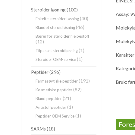
EINECS:
(100)
Steroider løsning
Assay: 9
(40)
Enkelte steroider løsning
(46)
Molekyl
Blandet steroidløsning
Bærer for steroider hjelpestoff
Molekylv
(12)
(1)
Tilpasset steroidløsning
Karakter:
(1)
Steroider OEM-service
Kategori
(296)
Peptider
(191)
Farmasøytiske peptider
Bruk: fa
(82)
Kosmetiske peptider
(21)
Bland peptider
(1)
Antistoffpeptider
(1)
Peptider OEM Service
Fores
(18)
SARMs