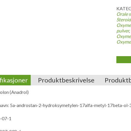
KATEG
Orale s
Steroid
Oxymet
pulver
,
Oxymet
Oxymet
fikasjoner
Produktbeskrivelse
Produkt
lon (Anadrol)
navn: 5a-androstan-2-hydroksymetylen-17alfa-metyl-17beta-ol-
-07-1