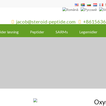
jacob@steroid-peptide.com
+8615636


ider løsning
Peptider
SARMs
Legemidler
Oxy