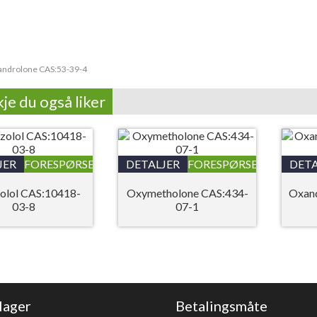
ndrolone CAS:53-39-4
je du også liker
JER
FORESPØRSEL
DETALJER
FORESPØRSEL
DETA
olol CAS:10418-
Oxymetholone CAS:434-
Oxand
03-8
07-1
lager
Betalingsmåte