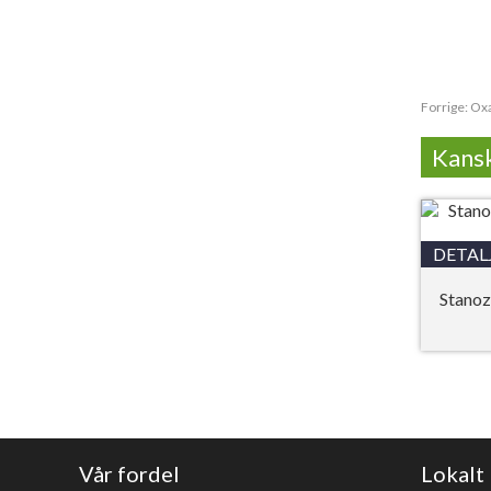
Forrige:
Oxa
Kansk
DETAL
Stanoz
Vår fordel
Lokalt 