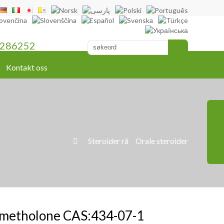
286252
Kontakt oss
»
Steroider rå
»
Orale steroider

metholone CAS:434-07-1