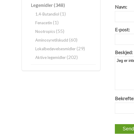
(348)
Legemidler
Navn:
(1)
1,4-Butandiol
(1)
Fenacetin
E-post:
(55)
Nootropics
(60)
Aminosyretilskudd
(29)
Lokalbedøvelsesmidler
Beskjed:
(202)
Aktive legemidler
Bekreftel