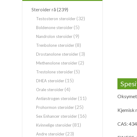
(239)
Steroider rå
(32)
Testosteron steroider
(5)
Boldenone steroider
(9)
Nandrolon steroider
(8)
Trenbolone steroider
(3)
Drostanolone steroider
(2)
Methenolone steroider
(5)
Trestolone steroider
(15)
DHEA steroider
Spesi
(4)
Orale steroider
Oksymeto
(11)
Antiøstrogen steroider
(25)
Prohormon steroider
Kjemisk 
(16)
Sex Enhancer steroider
CAS: 434
(81)
Kvinnelige steroider
(23)
Andre steroider