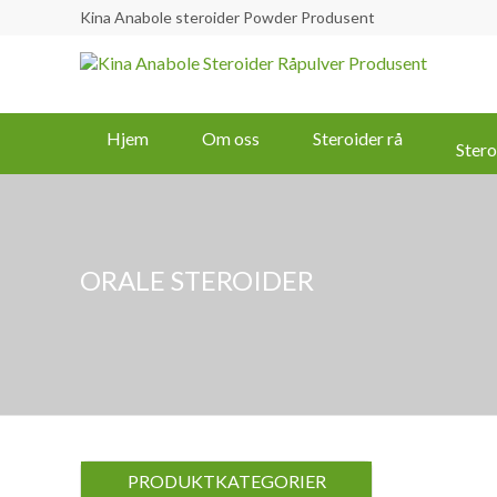
Kina Anabole steroider Powder Produsent
Hjem
Om oss
Steroider rå
Stero
ORALE STEROIDER
PRODUKTKATEGORIER