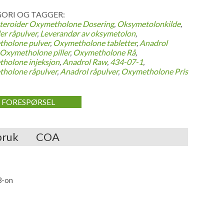
ORI OG TAGGER:
teroider
Oxymetholone Dosering
,
Oksymetolonkilde
,
er råpulver
,
Leverandør av oksymetolon
,
holone pulver
,
Oxymetholone tabletter
,
Anadrol
Oxymetholone piller
,
Oxymetholone Rå
,
holone injeksjon
,
Anadrol Raw
,
434-07-1
,
holone råpulver
,
Anadrol råpulver
,
Oxymetholone Pris
FORESPØRSEL
bruk
COA
3-on