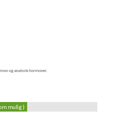
ormon og anabole hormoner.
om mulig )