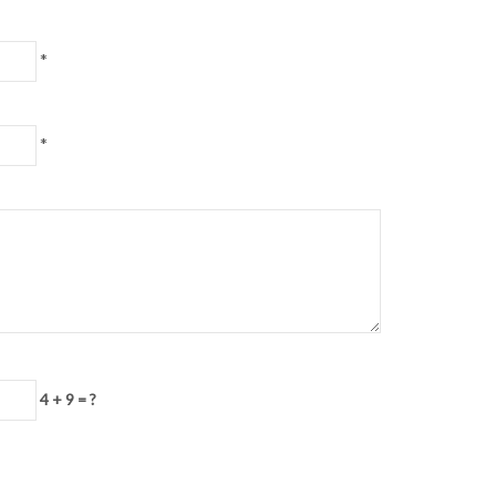
*
*
4 + 9 = ?