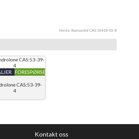
Neste:
Stanozolol CAS:10418-03-8
LJER
FORESPØRSEL
rolone CAS:53-39-
4
Kontakt oss