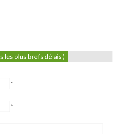
les plus brefs délais )
*
*