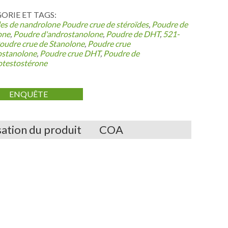
RIE ET ​​TAGS:
des de nandrolone
Poudre crue de stéroïdes
,
Poudre de
one
,
Poudre d'androstanolone
,
Poudre de DHT
,
521-
oudre crue de Stanolone
,
Poudre crue
ostanolone
,
Poudre crue DHT
,
Poudre de
otestostérone
ENQUÊTE
sation du produit
COA