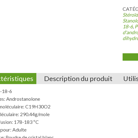
CATÉGO
Stéroï
Stanol
18-6
,
P
d'andr
dihydr
téristiques
Description du produit
Utili
-18-6
s: Androstanolone
moléculaire: C19H30O2
léculaire: 290.44g/mole
fusion: 178-183 ºC
 pour: Adulte
: Poudre de cristal blanc