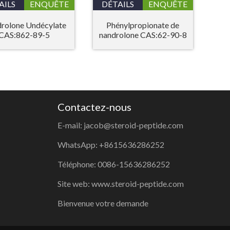
AILS
ENQUÊTE
DÉTAILS
ENQUÊTE
rolone Undécylate
Phénylpropionate de
CAS:862-89-5
nandrolone CAS:62-90-8
Contactez-nous
E-mail: jacob@steroid-peptide.com
WhatsApp: +8615636286252
Téléphone: 0086-15636286252
Site web: www.steroid-peptide.com
Bienvenue votre demande