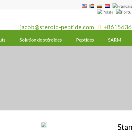
jacob@steroid-peptide.com
+8615636


uts
Solution de stéroïdes
Peptides
SARM
Stan