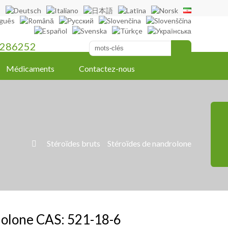
286252
Médicaments
Contactez-nous
»
Stéroïdes bruts
»
Stéroïdes de nandrolone

olone CAS: 521-18-6