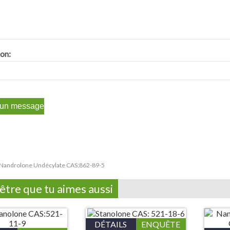
ion:
Nandrolone Undécylate CAS:862-89-5
être que tu aimes aussi
DÉTAILS
ENQUÊTE