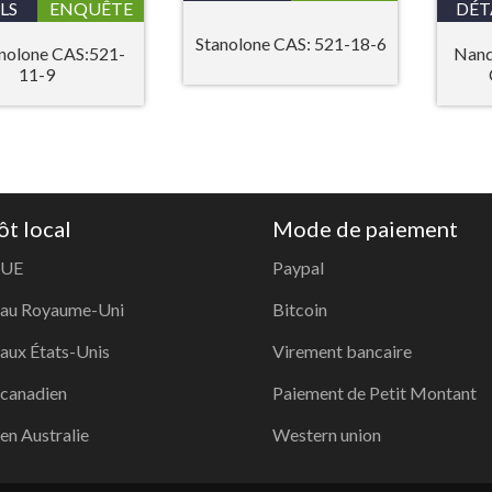
LS
ENQUÊTE
DÉT
Stanolone CAS: 521-18-6
nolone CAS:521-
Nand
11-9
ôt local
Mode de paiement
 UE
Paypal
 au Royaume-Uni
Bitcoin
 aux États-Unis
Virement bancaire
 canadien
Paiement de Petit Montant
en Australie
Western union