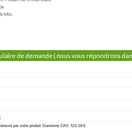
ide
9% Min.
laire de demande ( nous vous répondrons dans 
: