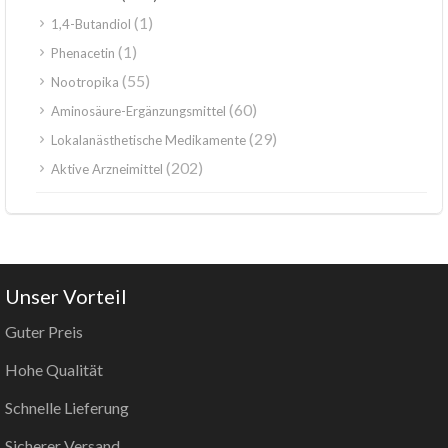
(1)
1,4-Butandiol
(1)
Phenacetin
(55)
Nootropika
(60)
Aminosäure-Ergänzungsmittel
(29)
Lokalanästhetische Medikamente
(202)
Aktive Arzneimittel
Unser Vorteil
Guter Preis
Hohe Qualität
Schnelle Lieferung
Sicherer Versand