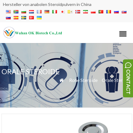
Hersteller von anabolen Steroidpulvern in China
ORALE STEROIDE
»
Rohe Steroide
»
Orale Steroide
