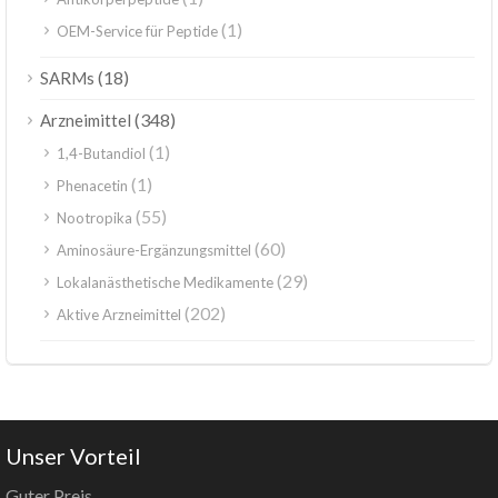
(1)
OEM-Service für Peptide
(18)
SARMs
(348)
Arzneimittel
(1)
1,4-Butandiol
(1)
Phenacetin
(55)
Nootropika
(60)
Aminosäure-Ergänzungsmittel
(29)
Lokalanästhetische Medikamente
(202)
Aktive Arzneimittel
Unser Vorteil
Guter Preis