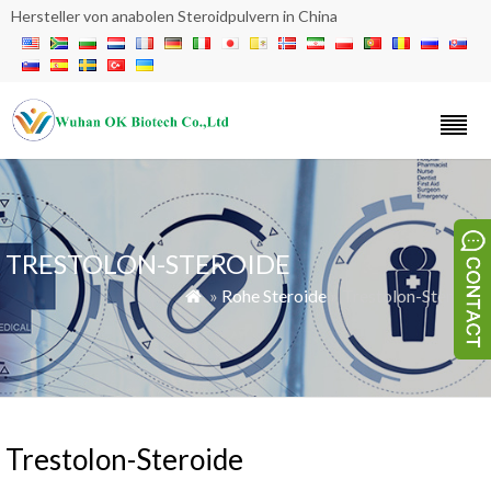
Hersteller von anabolen Steroidpulvern in China
TRESTOLON-STEROIDE
»
Rohe Steroide
» Trestolon-Steroide

Trestolon-Steroide