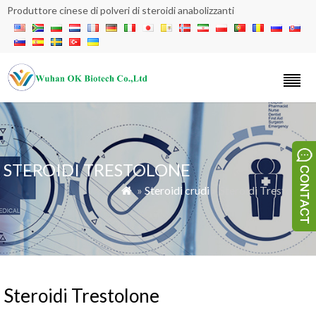
Produttore cinese di polveri di steroidi anabolizzanti
STEROIDI TRESTOLONE
»
Steroidi crudi
» Steroidi Trestolone

Steroidi Trestolone