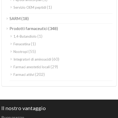
(1)
Servizio OEM peptidi
(18)
SARM
(348)
Prodotti farmaceutici
(1)
1,4-Butandiolo
(1)
Fenacetina
(55)
Nootropi
(60)
Integratori di aminoacidi
(29)
Farmaci anestetici locali
(202)
Farmaci attivi
Il nostro vantaggio
Buon prezzo