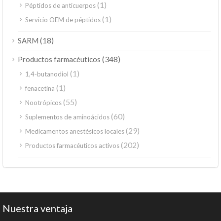
(1)
Péptidos de anticuerpos
(1)
Servicio OEM de péptidos
(18)
SARM
(348)
Productos farmacéuticos
(1)
1,4-butanodiol
(1)
fenacetina
(55)
Nootrópicos
(60)
Suplementos de aminoácidos
(29)
Medicamentos anestésicos locales
(202)
Productos farmacéuticos activos
Nuestra ventaja