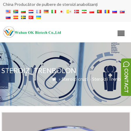
China Producător de pulbere de steroizi anabolizanți
STEROIZI TRENBOLON
»
Steroizi cruzi
»
Steroizi Trenbolon
