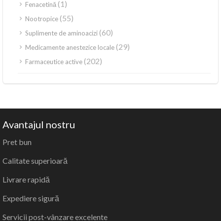
(1)
Fenacetină
(55)
Nootropice
(60)
Suplimente de aminoacizi
(29)
Medicamente anestezice locale
(202)
Farmaceutice active
Avantajul nostru
Pret bun
Calitate superioară
Livrare rapidă
Expediere sigură
Servicii post-vânzare excelente