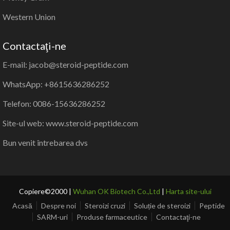
Western Union
Contactaţi-ne
E-mail: jacob@steroid-peptide.com
WhatsApp: +8615636286252
Telefon: 0086-15636286252
Site-ul web: www.steroid-peptide.com
Bun venit întrebarea dvs
Copiere©2000 |
Wuhan OK Biotech Co.,Ltd
|
Harta site-ului
Acasă
Despre noi
Steroizi cruzi
Soluție de steroizi
Peptide
SARM-uri
Produse farmaceutice
Contactaţi-ne