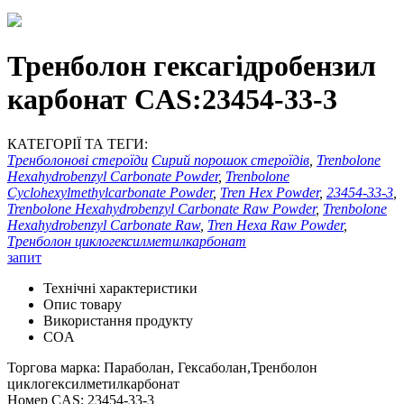
Тренболон гексагідробензил
карбонат CAS:23454-33-3
КАТЕГОРІЇ ТА ТЕГИ:
Тренболонові стероїди
Сирий порошок стероїдів
,
Trenbolone
Hexahydrobenzyl Carbonate Powder
,
Trenbolone
Cyclohexylmethylcarbonate Powder
,
Tren Hex Powder
,
23454-33-3
,
Trenbolone Hexahydrobenzyl Carbonate Raw Powder
,
Trenbolone
Hexahydrobenzyl Carbonate Raw
,
Tren Hexa Raw Powder
,
Тренболон циклогексилметилкарбонат
запит
Технічні характеристики
Опис товару
Використання продукту
COA
Торгова марка: Параболан, Гексаболан,Тренболон
циклогексилметилкарбонат
Номер CAS: 23454-33-3