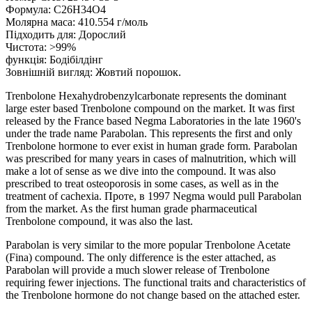
Формула:
C26H34O4
Молярна маса: 410.554 г/моль
Підходить для: Дорослий
Чистота: >99%
функція: Бодібілдінг
Зовнішній вигляд: Жовтий порошок.
Trenbolone Hexahydrobenzylcarbonate represents the dominant
large ester based Trenbolone compound on the market
.
It was first
released by the France based Negma Laboratories in the late 1960's
under the trade name Parabolan
.
This represents the first and only
Trenbolone hormone to ever exist in human grade form
.
Parabolan
was prescribed for many years in cases of malnutrition
,
which will
make a lot of sense as we dive into the compound
.
It was also
prescribed to treat osteoporosis in some cases
,
as well as in the
treatment of cachexia
. Проте, в 1997
Negma would pull Parabolan
from the market
.
As the first human grade pharmaceutical
Trenbolone compound
,
it was also the last
.
Parabolan is very similar to the more popular Trenbolone Acetate
(
Fina
)
compound
.
The only difference is the ester attached
,
as
Parabolan will provide a much slower release of Trenbolone
requiring fewer injections
.
The functional traits and characteristics of
the Trenbolone hormone do not change based on the attached ester
.