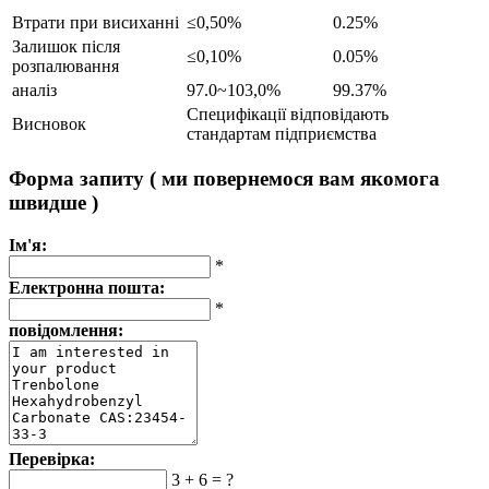
Втрати при висиханні
≤0,50%
0.25%
Залишок після
≤0,10%
0.05%
розпалювання
аналіз
97.0~103,0%
99.37%
Специфікації відповідають
Висновок
стандартам підприємства
Форма запиту ( ми повернемося вам якомога
швидше )
Ім'я:
*
Електронна пошта:
*
повідомлення:
Перевірка:
3 + 6 = ?