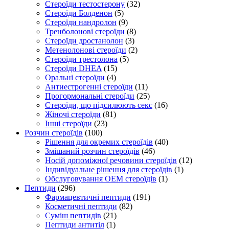
Стероїди тестостерону
(32)
Стероїди Болденон
(5)
Стероїди нандролон
(9)
Тренболонові стероїди
(8)
Стероїди дростанолон
(3)
Метенолонові стероїди
(2)
Стероїди трестолона
(5)
Стероїди DHEA
(15)
Оральні стероїди
(4)
Антиестрогенні стероїди
(11)
Прогормональні стероїди
(25)
Стероїди, що підсилюють секс
(16)
Жіночі стероїди
(81)
Інші стероїди
(23)
Розчин стероїдів
(100)
Рішення для окремих стероїдів
(40)
Змішаний розчин стероїдів
(46)
Носій допоміжної речовини стероїдів
(12)
Індивідуальне рішення для стероїдів
(1)
Обслуговування OEM стероїдів
(1)
Пептиди
(296)
Фармацевтичні пептиди
(191)
Косметичні пептиди
(82)
Суміш пептидів
(21)
Пептиди антитіл
(1)