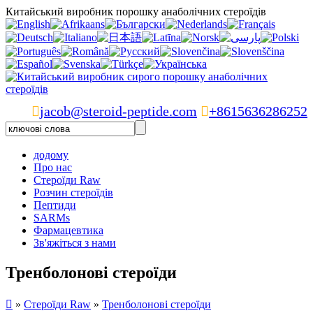
Китайський виробник порошку анаболічних стероїдів

jacob@steroid-peptide.com

+8615636286252
додому
Про нас
Стероїди Raw
Розчин стероїдів
Пептиди
SARMs
Фармацевтика
Зв'яжіться з нами
Тренболонові стероїди

»
Стероїди Raw
»
Тренболонові стероїди