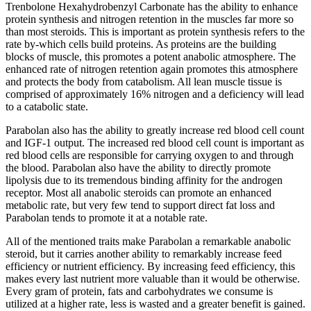
Trenbolone Hexahydrobenzyl Carbonate has the ability to enhance
protein synthesis and nitrogen retention in the muscles far more so
than most steroids
.
This is important as protein synthesis refers to the
rate by-which cells build proteins
.
As proteins are the building
blocks of muscle
,
this promotes a potent anabolic atmosphere
.
The
enhanced rate of nitrogen retention again promotes this atmosphere
and protects the body from catabolism
.
All lean muscle tissue is
comprised of approximately
16%
nitrogen and a deficiency will lead
to a catabolic state
.
Parabolan also has the ability to greatly increase red blood cell count
and IGF-1 output
.
The increased red blood cell count is important as
red blood cells are responsible for carrying oxygen to and through
the blood
.
Parabolan also have the ability to directly promote
lipolysis due to its tremendous binding affinity for the androgen
receptor
.
Most all anabolic steroids can promote an enhanced
metabolic rate
,
but very few tend to support direct fat loss and
Parabolan tends to promote it at a notable rate
.
All of the mentioned traits make Parabolan a remarkable anabolic
steroid
,
but it carries another ability to remarkably increase feed
efficiency or nutrient efficiency
.
By increasing feed efficiency
,
this
makes every last nutrient more valuable than it would be otherwise
.
Every gram of protein
,
fats and carbohydrates we consume is
utilized at a higher rate
,
less is wasted and a greater benefit is gained
.