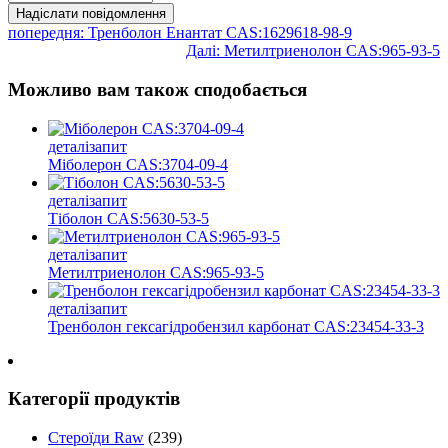
попередня:
Тренболон Енантат CAS:1629618-98-9
Далі:
Метилтриенолон CAS:965-93-5
Можливо вам також сподобається
деталі
запит
Міболерон CAS:3704-09-4
деталі
запит
Тіболон CAS:5630-53-5
деталі
запит
Метилтриенолон CAS:965-93-5
деталі
запит
Тренболон гексагідробензил карбонат CAS:23454-33-3
Категорії продуктів
Стероїди Raw
(239)