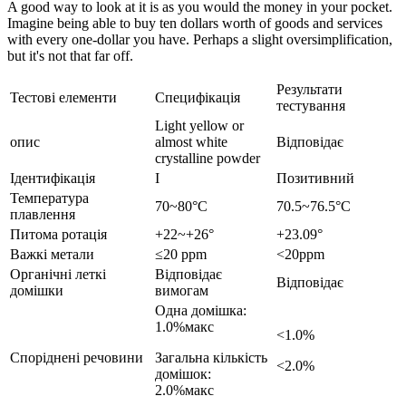
A good way to look at it is as you would the money in your pocket
.
Imagine being able to buy ten dollars worth of goods and services
with every one-dollar you have
.
Perhaps a slight oversimplification
,
but it's not that far off
.
Результати
Тестові елементи
Специфікація
тестування
Light yellow or
опис
almost white
Відповідає
crystalline powder
Ідентифікація
І
Позитивний
Температура
70
~80°C
70.5
~76.5°C
плавлення
Питома ротація
+22
~+26°
+23.09°
Важкі метали
≤20 ppm
<20ppm
Органічні леткі
Відповідає
Відповідає
домішки
вимогам
Одна домішка:
1.0%макс
<1.0%
Споріднені речовини
Загальна кількість
<2.0%
домішок:
2.0%макс