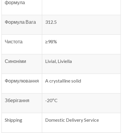
формула
Формула Вага
312.5
Чистота
≥98%
Синоніми
Livial
,
Liviella
Формулювання
A crystalline solid
Зберігання
-20ºC
Shipping
Domestic Delivery Service