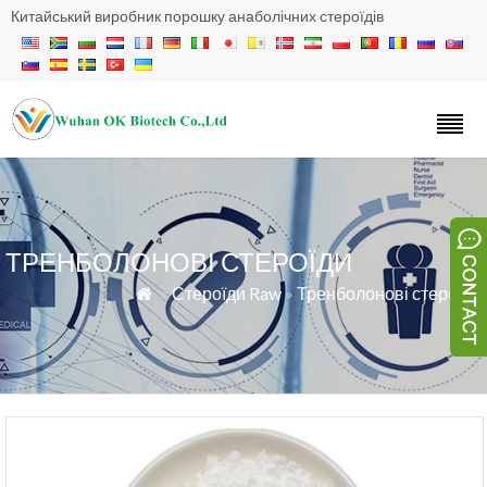
Китайський виробник порошку анаболічних стероїдів
ТРЕНБОЛОНОВІ СТЕРОЇДИ
»
Стероїди Raw
»
Тренболонові стероїди
