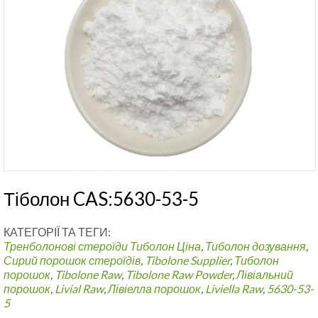
Тіболон CAS:5630-53-5
КАТЕГОРІЇ ТА ТЕГИ:
Тренболонові стероїди
Тиболон Ціна
,
Тиболон дозування
,
Сирий порошок стероїдів
,
Tibolone Supplier
,
Тиболон
порошок
,
Tibolone Raw
,
Tibolone Raw Powder
,
Лівіальний
порошок
,
Livial Raw
,
Лівіелла порошок
,
Liviella Raw
,
5630-53-
5