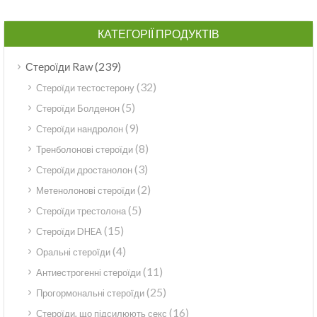
КАТЕГОРІЇ ПРОДУКТІВ
(239)
Стероїди Raw
(32)
Стероїди тестостерону
(5)
Стероїди Болденон
(9)
Стероїди нандролон
(8)
Тренболонові стероїди
(3)
Стероїди дростанолон
(2)
Метенолонові стероїди
(5)
Стероїди трестолона
(15)
Стероїди DHEA
(4)
Оральні стероїди
(11)
Антиестрогенні стероїди
(25)
Прогормональні стероїди
(16)
Стероїди, що підсилюють секс