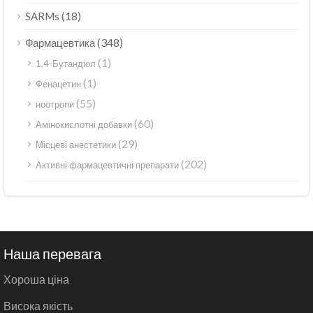
(18)
SARMs
(348)
Фармацевтика
(1)
1,4-Бутандіол
(1)
Фенацетин
(55)
ноотропи
(60)
Амінокислотні добавки
(29)
Місцеві анестетики
(202)
Активні фармацевтичні препарати
Наша перевага
Хороша ціна
Висока якість