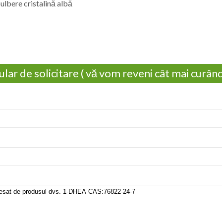
ulbere cristalină albă
lar de solicitare ( vă vom reveni cât mai curând