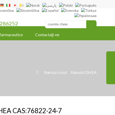
286252
farmaceutice
Contactaţi-ne
»
Steroizi cruzi
»
Steroizi DHEA

HEA CAS:76822-24-7