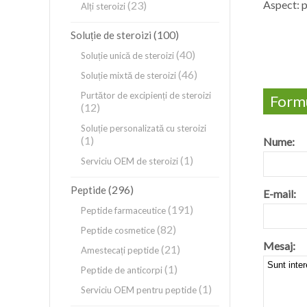
Aspect: p
(23)
Alți steroizi
(100)
Soluție de steroizi
(40)
Soluție unică de steroizi
(46)
Soluție mixtă de steroizi
Purtător de excipienți de steroizi
Formu
(12)
Soluție personalizată cu steroizi
(1)
Nume:
(1)
Serviciu OEM de steroizi
(296)
Peptide
E-mail:
(191)
Peptide farmaceutice
(82)
Peptide cosmetice
Mesaj:
(21)
Amestecați peptide
(1)
Peptide de anticorpi
(1)
Serviciu OEM pentru peptide