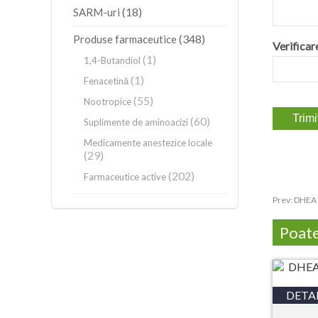
(18)
SARM-uri
(348)
Produse farmaceutice
Verificar
(1)
1,4-Butandiol
(1)
Fenacetină
(55)
Nootropice
(60)
Suplimente de aminoacizi
Medicamente anestezice locale
(29)
(202)
Farmaceutice active
Prev:
DHEA 
Poate 
DETAL