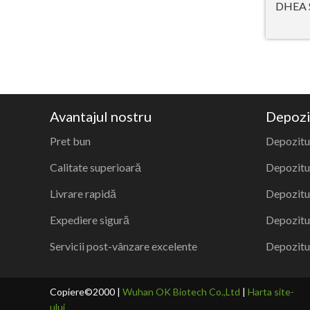
DHEA S
Avantajul nostru
Depozi
Pret bun
Depozitu
Calitate superioară
Depozitul
Livrare rapidă
Depozitu
Expediere sigură
Depozitu
Servicii post-vânzare excelente
Depozitul
Copiere©2000 |
Wuhan OK Biotech Co.,Ltd
|
Harta site-
ului