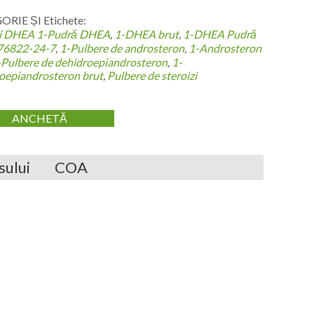
RIE ȘI Etichete:
zi DHEA
1-Pudră DHEA
,
1-DHEA brut
,
1-DHEA Pudră
76822-24-7
,
1-Pulbere de androsteron
,
1-Androsteron
-Pulbere de dehidroepiandrosteron
,
1-
oepiandrosteron brut
,
Pulbere de steroizi
ANCHETĂ
sului
COA