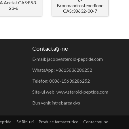
 Acetat CAS:853-
Bronmandrostenedione
23-6
CAS:38632-00-7
Contactaţi-ne
E-mail: jacob@steroid-peptide.com
WhatsApp: +8615636286252
Telefon: 0086-15636286252
Site-ul web: www.steroid-peptide.com
Bun venit întrebarea dvs
eptide
SARM-uri
Produse farmaceutice
Contactaţi-ne