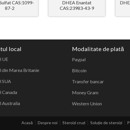
ulfat CAS:1099-
DHEA Enantat
DHEA
87-2
CAS:23983-43-9
tul local
Modalitate de plată
l UE
Paypal
 din Marea Britanie
Bitcoin
l SUA
Transfer bancar
l Canada
Money Gram
 Australia
Western Union
Acasă
Despre noi
Steroizi cruzi
Soluție de steroizi
P