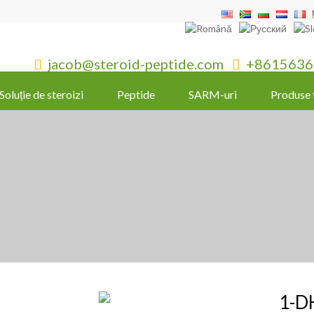
jacob@steroid-peptide.com
+8615636


Soluție de steroizi
Peptide
SARM-uri
Produse 
1-D