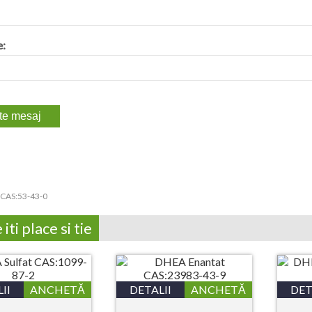
e:
CAS:53-43-0
iti place si tie
II
ANCHETĂ
DETALII
ANCHETĂ
DET