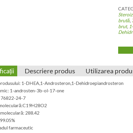
CATEGO
Steroi
brută
,
brut
,
1
Dehidr
icații
Descriere produs
Utilizarea produ
rodusului: 1-DHEA,1-Androsteron,1-Dehidroepiandrosteron
mic: 1-androsten-3b-ol-17-one
 76822-24-7
 moleculară:C19H28O2
 moleculară: 288.42
: 99.05%
adul farmaceutic