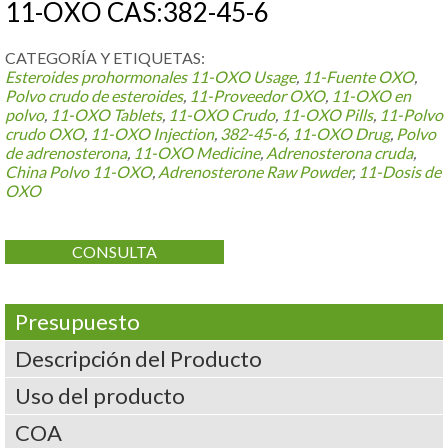
11-OXO CAS:382-45-6
CATEGORÍA Y ETIQUETAS:
Esteroides prohormonales
11-
OXO Usage
,
11-Fuente OXO
,
Polvo crudo de esteroides
,
11-Proveedor OXO
,
11-OXO en
polvo
,
11-
OXO Tablets
,
11-OXO Crudo
,
11-
OXO Pills
,
11-Polvo
crudo OXO
,
11-
OXO Injection
,
382-45-6
,
11-
OXO Drug
,
Polvo
de adrenosterona
,
11-
OXO Medicine
,
Adrenosterona cruda
,
China Polvo 11-OXO
,
Adrenosterone Raw Powder
,
11-Dosis de
OXO
CONSULTA
Presupuesto
Descripción del Producto
Uso del producto
COA