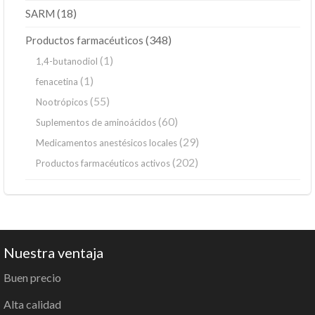
(18)
SARM
(348)
Productos farmacéuticos
(1)
1,4-butanodiol
(1)
fenacetina
(55)
Nootrópicos
(60)
Suplementos de aminoácidos
(29)
Medicamentos anestésicos locales
(202)
Productos farmacéuticos activos
Nuestra ventaja
Buen precio
Alta calidad