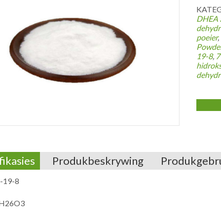
KATEG
DHEA S
dehydr
poeier
,
Powde
19-8
,
7
hidrok
dehydr
fikasies
Produkbeskrywing
Produkgebr
-19-8
9H26O3