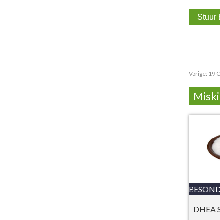
Vorige:
19 O
Miski
BESOND
DHEA S