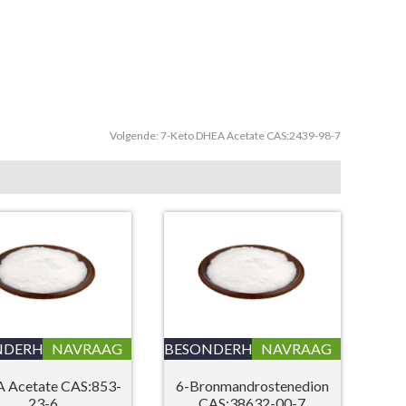
Volgende:
7-Keto DHEA Acetate CAS:2439-98-7
NDERHEDE
NAVRAAG
BESONDERHEDE
NAVRAAG
 Acetate CAS:853-
6-Bronmandrostenedion
23-6
CAS:38632-00-7