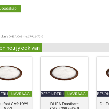
ok nie DHEA CAS nie:17916-75-5
en hou jy ook van
ERHEDE
NAVRAAG
BESONDERHEDE
NAVRAAG
BESO
ulfaat CAS:1099-
DHEA Enanthate
DHEA
87-2
CAS:23983-43-9