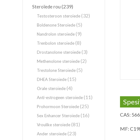
(239)
Steroïede rou
(32)
Testosteroon steroïede
(5)
Boldenone Steroïede
(9)
Nandrolon steroïede
(8)
Trenbolon steroïede
(3)
Drostanolone steroïede
(2)
Methenolone steroïede
(5)
Trestolone Steroïede
(15)
DHEA Steroïede
(4)
Orale steroïede
(11)
Anti-estrogeen steroïede
Spesi
(25)
Prohormoon Steroïede
CAS: 566
(16)
Sex Enhancer Steroïede
(81)
Vroulike steroïede
MF: C1
(23)
Ander steroïede