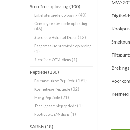
MW: 302
(100)
Steroïede oplossing
(40)
Enkel steroïede oplossing
Digtheid
Gemengde steroïede oplossing
(46)
Kookpunt
(12)
Steroïede Hulpstof Draer
Smeltpun
Pasgemaakte steroïede oplossing
(1)
Flitspunt
(1)
Steroïede OEM-diens
Brekings
(296)
Peptiede
(191)
Voorkoms
Farmaseutiese Peptiede
(82)
Kosmetiese Peptiede
Reinheid
(21)
Meng Peptiede
(1)
Teenliggaampiepeptiede
(1)
Peptiede OEM-diens
(18)
SARMs