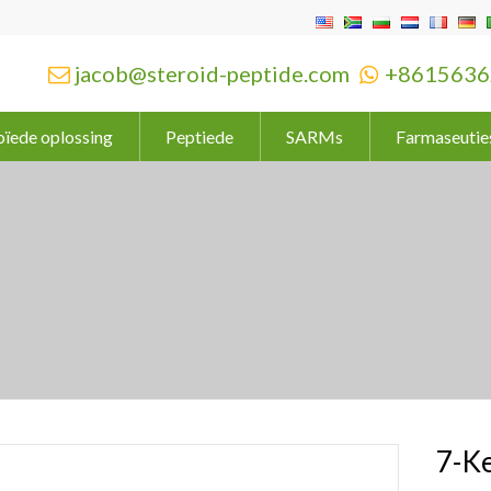
jacob@steroid-peptide.com
+8615636


oïede oplossing
Peptiede
SARMs
Farmaseutie
7-K