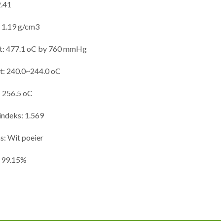
.41
: 1.19 g/cm3
: 477.1 oC by 760 mmHg
t: 240.0
~244.0 oC
: 256.5 oC
indeks: 1.569
: Wit poeier
: 99.15%