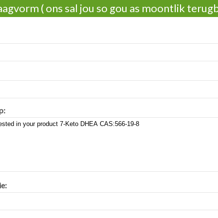
agvorm ( ons sal jou so gou as moontlik terug
p:
ie: