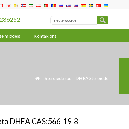
286252
se middels
Kontak ons
»
Steroïede rou
»
DHEA Steroïede

eto DHEA CAS:566-19-8