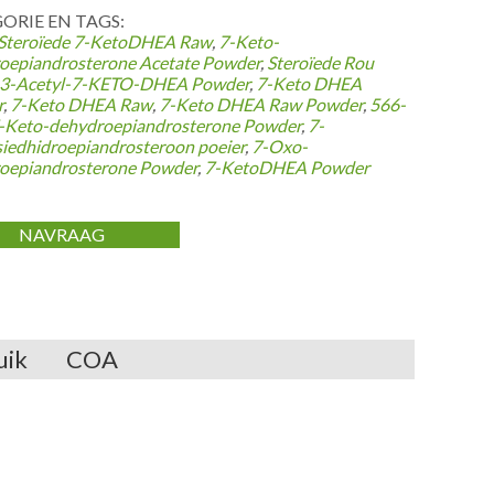
ORIE EN TAGS:
teroïede
7-
KetoDHEA Raw
,
7-
Keto-
oepiandrosterone Acetate Powder
,
Steroïede Rou
3-
Acetyl-7-KETO-DHEA Powder
,
7-
Keto DHEA
r
,
7-
Keto DHEA Raw
,
7-
Keto DHEA Raw Powder
,
566-
-
Keto-dehydroepiandrosterone Powder
,
7-
siedhidroepiandrosteroon poeier
,
7-
Oxo-
oepiandrosterone Powder
,
7-
KetoDHEA Powder
NAVRAAG
uik
COA