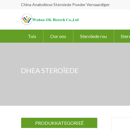
China Anaboliese Steroïede Poeder Vervaardiger
Tuis
Oor ons
Steroïede rou
Ster
DHEA STEROÏEDE
PRODUKKATEGORIEË