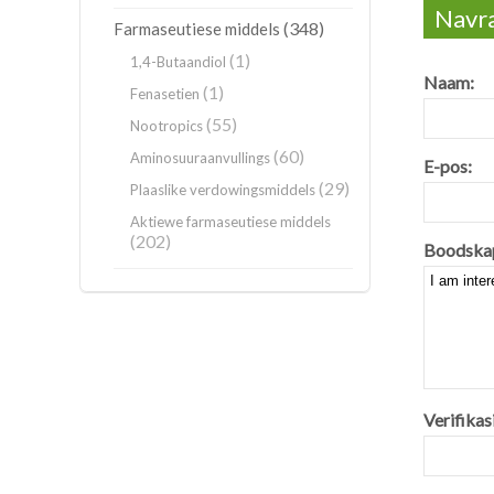
Navra
(348)
Farmaseutiese middels
(1)
1,4-Butaandiol
Naam:
(1)
Fenasetien
(55)
Nootropics
(60)
Aminosuuraanvullings
E-pos:
(29)
Plaaslike verdowingsmiddels
Aktiewe farmaseutiese middels
(202)
Boodska
Verifikas