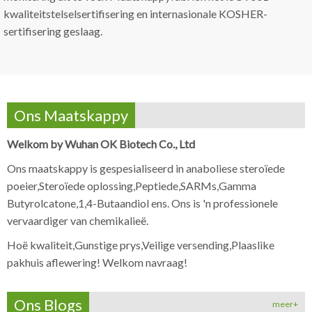
kwaliteitstelselsertifisering en internasionale KOSHER-
sertifisering geslaag.
Ons Maatskappy
Welkom by Wuhan OK Biotech Co., Ltd
Ons maatskappy is gespesialiseerd in anaboliese steroïede
poeier,Steroïede oplossing,Peptiede,SARMs,Gamma
Butyrolcatone,1,4-Butaandiol ens. Ons is 'n professionele
vervaardiger van chemikalieë.
Hoë kwaliteit,Gunstige prys,Veilige versending,Plaaslike
pakhuis aflewering! Welkom navraag!
Ons Blogs
meer+