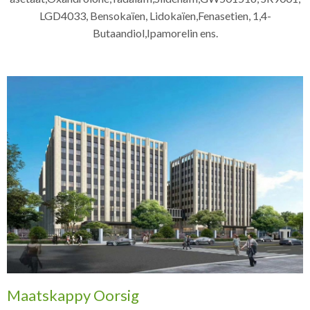
LGD4033, Bensokaïen, Lidokaïen,Fenasetien, 1,4-
Butaandiol,Ipamorelin ens.
Maatskappy Oorsig