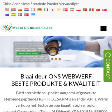
China Anaboliese Steroïede Poeder Vervaardiger
Blaai deur ONS WEBWERF
BESTE PRODUKTE & KWALITEIT
Bied steroïede rou poeier aan,semi-afgewerkte
steroïede,peptiede,HGH,HCG,SARM's en ander API's. Warm
verkoop het Testosteroon Enanthate,Trenbolon
asetaat,Oxandrolone,Tadalafil,Sildenafil,GW501516, SR9001,