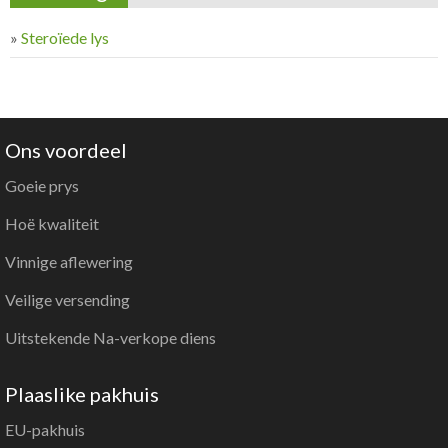
»
Steroïede lys
Ons voordeel
Goeie prys
Hoë kwaliteit
Vinnige aflewering
Veilige versending
Uitstekende Na-verkope diens
Plaaslike pakhuis
EU-pakhuis