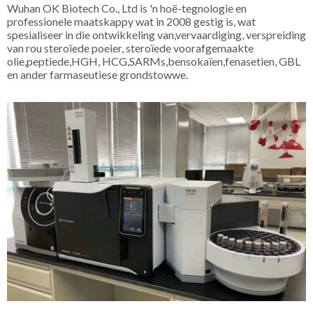
Wuhan OK Biotech Co., Ltd is 'n hoë-tegnologie en
professionele maatskappy wat in 2008 gestig is, wat
spesialiseer in die ontwikkeling van,vervaardiging, verspreiding
van rou steroïede poeier, steroïede voorafgemaakte
olie,peptiede,HGH, HCG,SARMs,bensokaïen,fenasetien, GBL
en ander farmaseutiese grondstowwe.