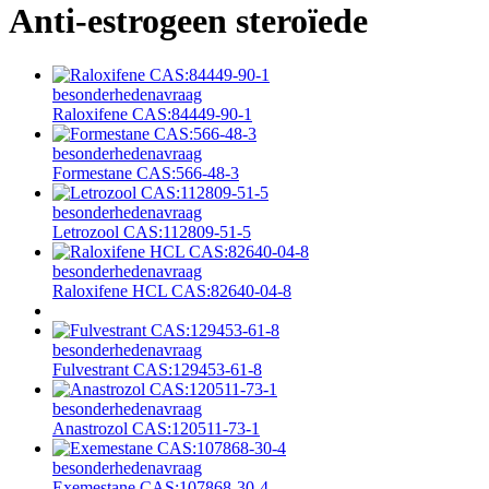
Anti-estrogeen steroïede
besonderhede
navraag
Raloxifene CAS:84449-90-1
besonderhede
navraag
Formestane CAS:566-48-3
besonderhede
navraag
Letrozool CAS:112809-51-5
besonderhede
navraag
Raloxifene HCL CAS:82640-04-8
besonderhede
navraag
Fulvestrant CAS:129453-61-8
besonderhede
navraag
Anastrozol CAS:120511-73-1
besonderhede
navraag
Exemestane CAS:107868-30-4