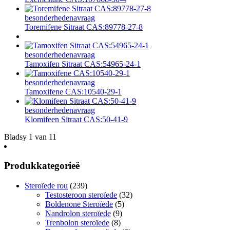
besonderhede
navraag
Toremifene Sitraat CAS:89778-27-8
besonderhede
navraag
Tamoxifen Sitraat CAS:54965-24-1
besonderhede
navraag
Tamoxifene CAS:10540-29-1
besonderhede
navraag
Klomifeen Sitraat CAS:50-41-9
Bladsy 1 van 1
1
Produkkategorieë
Steroïede rou
(239)
Testosteroon steroïede
(32)
Boldenone Steroïede
(5)
Nandrolon steroïede
(9)
Trenbolon steroïede
(8)