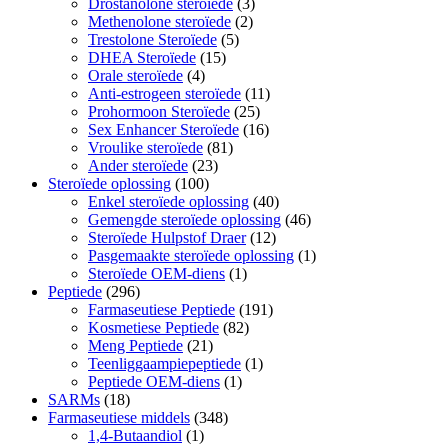
Drostanolone steroïede
(3)
Methenolone steroïede
(2)
Trestolone Steroïede
(5)
DHEA Steroïede
(15)
Orale steroïede
(4)
Anti-estrogeen steroïede
(11)
Prohormoon Steroïede
(25)
Sex Enhancer Steroïede
(16)
Vroulike steroïede
(81)
Ander steroïede
(23)
Steroïede oplossing
(100)
Enkel steroïede oplossing
(40)
Gemengde steroïede oplossing
(46)
Steroïede Hulpstof Draer
(12)
Pasgemaakte steroïede oplossing
(1)
Steroïede OEM-diens
(1)
Peptiede
(296)
Farmaseutiese Peptiede
(191)
Kosmetiese Peptiede
(82)
Meng Peptiede
(21)
Teenliggaampiepeptiede
(1)
Peptiede OEM-diens
(1)
SARMs
(18)
Farmaseutiese middels
(348)
1,4-Butaandiol
(1)