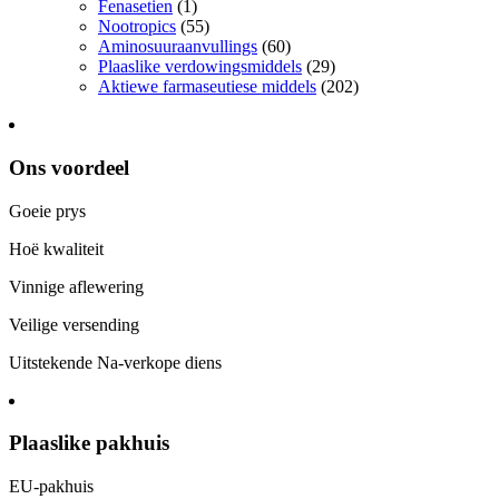
Fenasetien
(1)
Nootropics
(55)
Aminosuuraanvullings
(60)
Plaaslike verdowingsmiddels
(29)
Aktiewe farmaseutiese middels
(202)
Ons voordeel
Goeie prys
Hoë kwaliteit
Vinnige aflewering
Veilige versending
Uitstekende Na-verkope diens
Plaaslike pakhuis
EU-pakhuis