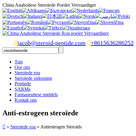
China Anaboliese Steroïede Poeder Vervaardiger

jacob@steroid-peptide.com

+8615636286252
Tuis
Oor ons
Steroïede rou
Steroïede oplossing
Peptiede
SARMs
Farmaseutiese middels
Kontak ons
Anti-estrogeen steroïede

»
Steroïede rou
» Antiestrogen Steroids