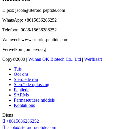
E-pos: jacob@steroid-peptide.com
WhatsApp: +8615636286252
Telefoon: 0086-15636286252
Webwerf: www.steroid-peptide.com
Verwelkom jou navraag
Copy©2000 |
Wuhan OK Biotech Co., Ltd
|
Werfkaart
Tuis
Oor ons
Steroïede rou
Steroïede oplossing
Peptiede
SARMs
Farmaseutiese middels
Kontak ons
Diens

+8615636286252

jacob@steroid-peptide.com