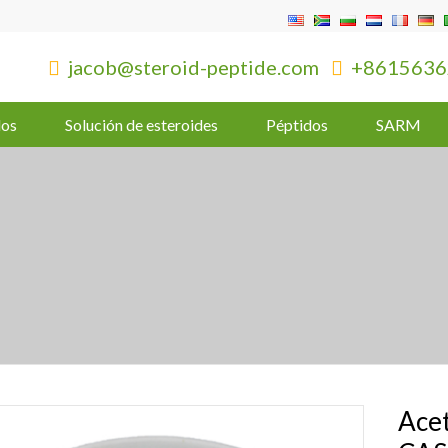
jacob@steroid-peptide.com
+8615636


dos
Solución de esteroides
Péptidos
SARM
Acet