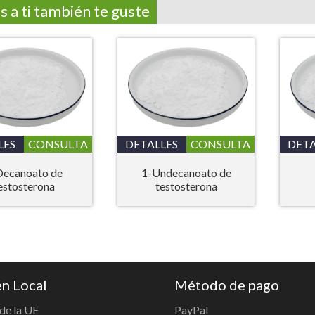
s a ti también te guste
LES
CONSULTA
DETALLES
CONSULTA
DETA
Decanoato de
1-Undecanoato de
estosterona
testosterona
n Local
Método de pago
de la UE
PayPal