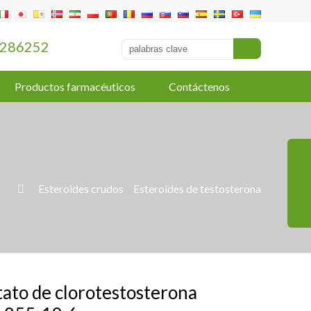
286252
Productos farmacéuticos
Contáctenos
»
Esteroides crudos
»
Esteroides de testosterona

ato de clorotestosterona