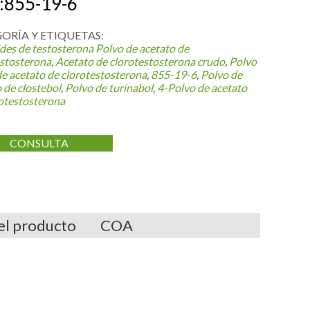
:855-19-6
ORÍA Y ETIQUETAS:
des de testosterona
Polvo de acetato de
estosterona
,
Acetato de clorotestosterona crudo
,
Polvo
e acetato de clorotestosterona
,
855-19-6
,
Polvo de
 de clostebol
,
Polvo de turinabol
,
4-Polvo de acetato
rotestosterona
CONSULTA
el producto
COA