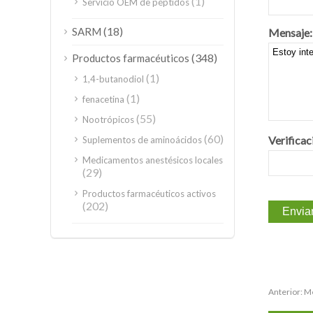
(1)
Servicio OEM de péptidos
(18)
SARM
Mensaje:
(348)
Productos farmacéuticos
(1)
1,4-butanodiol
(1)
fenacetina
(55)
Nootrópicos
(60)
Verificac
Suplementos de aminoácidos
Medicamentos anestésicos locales
(29)
Productos farmacéuticos activos
(202)
Anterior:
Me