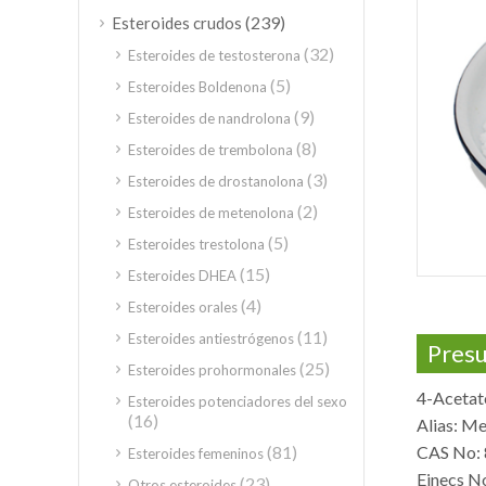
(239)
Esteroides crudos
(32)
Esteroides de testosterona
(5)
Esteroides Boldenona
(9)
Esteroides de nandrolona
(8)
Esteroides de trembolona
(3)
Esteroides de drostanolona
(2)
Esteroides de metenolona
(5)
Esteroides trestolona
(15)
Esteroides DHEA
(4)
Esteroides orales
(11)
Esteroides antiestrógenos
Pres
(25)
Esteroides prohormonales
4-Acetat
Esteroides potenciadores del sexo
(16)
Alias: Me
(81)
CAS No: 
Esteroides femeninos
Einecs N
(23)
Otros esteroides