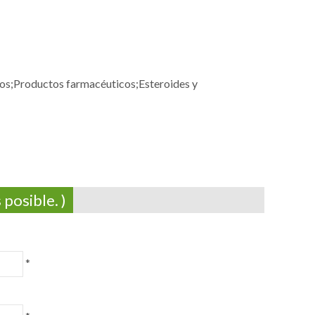
nos;Productos farmacéuticos;Esteroides y
posible. )
*