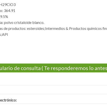
1H29ClO3
o: 364.91
99.5%
a: polvo cristaloide blanco.
as de productos: esteroides;Intermedios & Productos químicos fi
s;API
lario de consulta ( Te responderemos lo antes 
ectrónico: