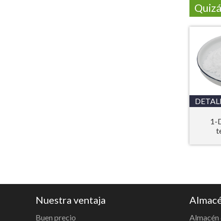
Quizá
DETAL
1-
t
Nuestra ventaja
Almacé
Buen precio
Almacén 