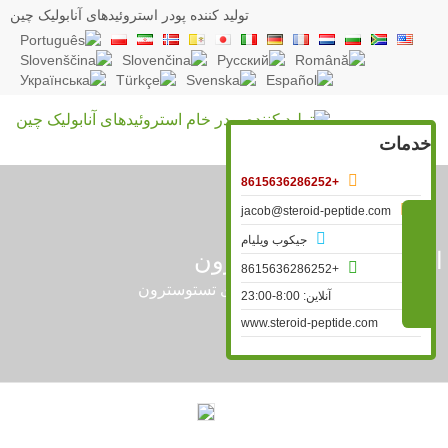
تولید کننده پودر استروئیدهای آنابولیک چین
خدمات

+8615636286252

jacob@steroid-peptide.com

جیکوب ویلیام
ستروئیدهای تستوسترون

+8615636286252
»
استروئید خام
»
استروئیدهای تستوسترون
آنلاین: 8:00-23:00
www.steroid-peptide.com