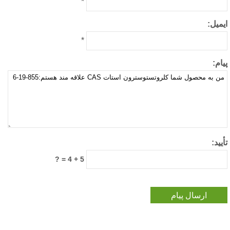
*
میل:
*
ام:
یید:
5 + 4 = ?