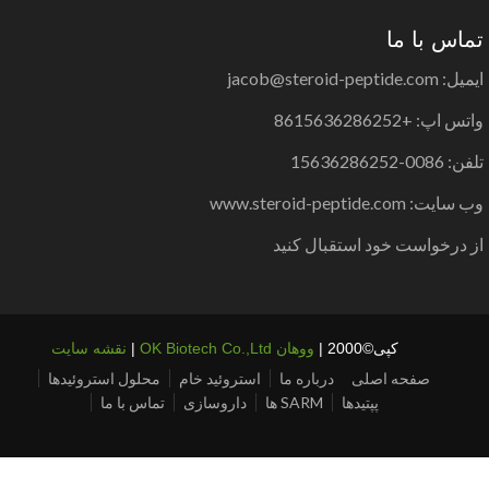
ماس با ما
 jacob@steroid-peptide.com
س اپ: +8615636286252
 0086-15636286252
ایت: www.steroid-peptide.com
ز درخواست خود استقبال کنید
کپی©2000 |
ووهان OK Biotech Co.,Ltd
|
نقشه سایت
صفحه اصلی
درباره ما
استروئید خام
محلول استروئیدها
پپتیدها
SARM ها
داروسازی
تماس با ما