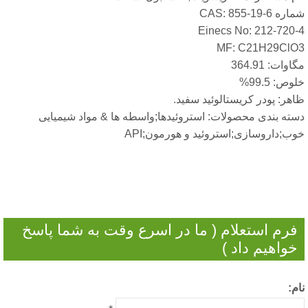
ره CAS: 855-19-6
Einecs No: 212-720-
MF: C21H29ClO
اوات: 364.91
وص: 99.5%
هر: پودر کریستالوئید سفید.
سته بندی محصولات: استروئیدها;واسطه ها & مواد شیمیایی
ب;داروسازی;استروئید و هورمون;API
فرم استعلام ( ما در اسرع وقت به شما پاسخ
خواهیم داد )
م: