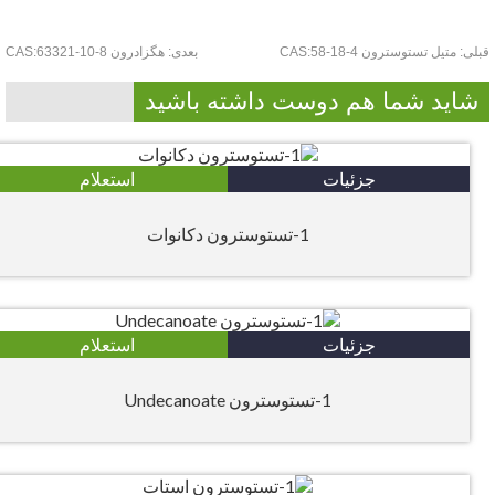
لی:
متیل تستوسترون CAS:58-18-4
بعدی:
هگزادرون CAS:63321-10-8
شاید شما هم دوست داشته باشید
جزئیات
استعلام
1-تستوسترون دکانوات
جزئیات
استعلام
1-تستوسترون Undecanoate