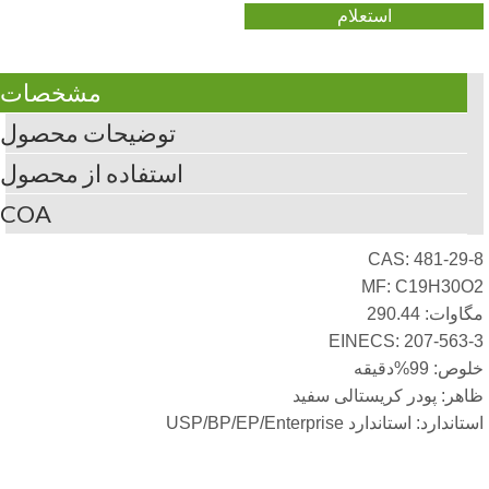
استعلام
مشخصات
توضیحات محصول
استفاده از محصول
COA
CAS: 481-29
MF: C19H30O
وات: 290.44
EINECS: 207-563
ص: 99%دقیقه
هر: پودر کریستالی سفید
اندارد: استاندارد USP/BP/EP/Enterprise