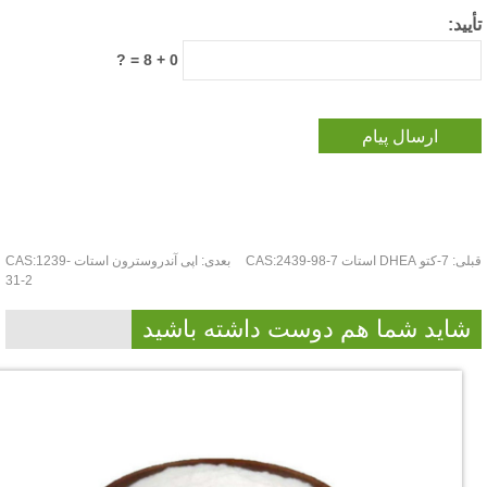
یید:
0 + 8 = ?
لی:
7-کتو DHEA استات CAS:2439-98-7
بعدی:
اپی آندروسترون استات CAS:1239-
31-2
شاید شما هم دوست داشته باشید