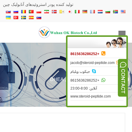
تولید کننده پودر استروئیدهای آنابولیک چین
خدمات

+8615636286252

jacob@steroid-peptide.com
تروئیدهای DHEA

جیکوب ویلیام
»
استروئید خام
»
استروئیدهای DHEA

+8615636286252
آنلاین: 8:00-23:00
www.steroid-peptide.com