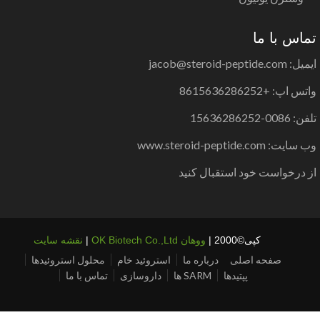
اس با ما
jacob@steroid-peptide.co
س اپ: +8615636286252
0086-15636286252
یت: www.steroid-peptide.com
 درخواست خود استقبال کنید
کپی©2000 |
ووهان OK Biotech Co.,Ltd
|
نقشه سایت
صفحه اصلی
درباره ما
استروئید خام
محلول استروئیدها
پپتیدها
SARM ها
داروسازی
تماس با ما