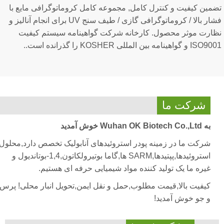
ضمین کیفیت و کنترل کامل, مجموعه کامل کروماتوگرافی مایع با
فشار بالا / کروماتوگرافی گازی / طیف سنج UV برای انجام آنالیز و
ظارت موثر محصول. کارخانه شرکت گواهینامه سیستم کیفیت
I و گواهینامه بین المللی KOSHER را گذرانده است..
شرکت ما
به Wuhan OK Biotech Co.,Ltd خوش آمدید
شرکت ما در زمینه پودر استروئیدهای آنابولیک تخصص دارد,محلول
استروئیدها,پپتیدها,SARM ها,گاما بوتیرولکاتون,1,4-بوتاندیول و
غیره ما یک تولید کننده مواد شیمیایی حرفه ای هستیم.
کیفیت بالا,قیمت مطلوب,حمل و نقل ایمن,تحویل انبار محلی! پرس
و جو خوش آمدید!