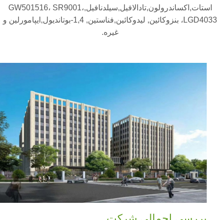
استات,اکساندرولون,تادالافیل,سیلدنافیل,GW501516، SR9001،
LGD4033، بنزوکائین, لیدوکائین,فناستین, 1,4-بوتاندیول,ایپامورلین و
غیره.
بررسی اجمالی شرکت