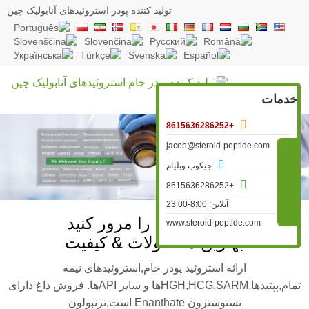
تولید کننده پودر استروئیدهای آنابولیک چین
خدمات

+8615636286252

jacob@steroid-peptide.com

جیکوب ویلیام

+8615636286252
آنلاین: 8:00-23:00
وب سایت ما را مرور کنید
www.steroid-peptide.com
بهترین محصولات & کیفیت
ارائه استروئید پودر خام,استروئیدهای نیمه
تمام,پپتیدها,HGH,HCG,SARMها و سایر APIها. فروش داغ دارای
تستوسترون Enanthate است,ترنبولون