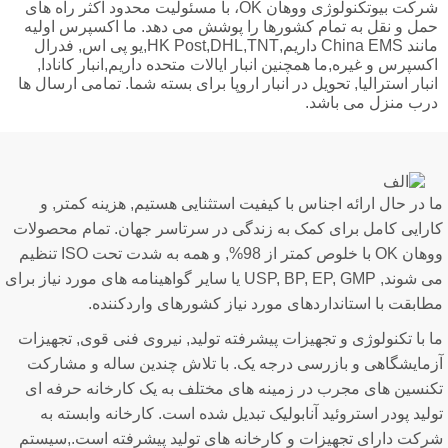
شرکت بیوتکنولوژی ووهان OK، با مسئولیت محدود اکثر راه های
مل و نقل به تمام کشورها را پوشش می دهد. ما اکسپرس اولیه
مانند China EMS داریم,HK Post,DHL,TNT,یو پی اس, فدرال
کسپرس و غیره,ما همچنین انبار ایالات متحده داریم,انبار کانادا,
نبار استرالیا, تحویل در انبار اروپا برای بسته شما. تمامی ارسال ها
رب منزل می باشد.
 در حال ارائه اجناس با کیفیت استثنایی هستیم, هزینه کمتر, و
ارایی کامل برای کمک به زندگی در سرتاسر جهان. تمام محصولات
ووهان OK با خلوص کمتر از 98%, و همه به شدت تحت ISO تنظیم
می شوند, USP, BP, EP, GMP یا سایر گواهینامه های مورد نیاز برای
ابقت با استانداردهای مورد نیاز کشورهای واردکننده.
 با تکنولوژی و تجهیزات پیشرفته تولید, نیروی فنی قوی, تجهیزات
زمایشگاهی و بازرسی درجه یک. با تلاش چندین ساله و مشارکت
کنسین های مجرب در زمینه های مختلف به یک کارخانه حرفه ای
لید پودر استروئید آنابولیک تبدیل شده است. کارخانه وابسته به
رکت دارای تجهیزات و کارخانه های تولید پیشرفته است.,سیستم