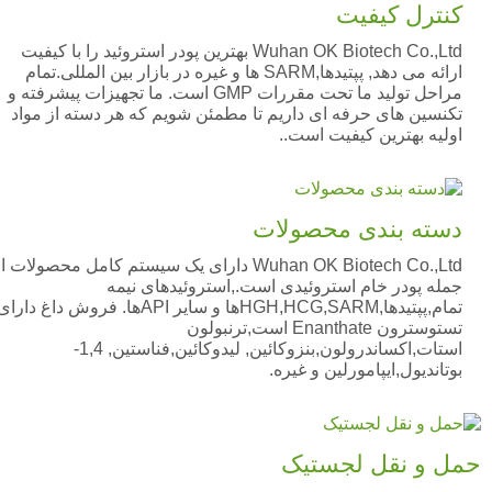
کنترل کیفیت
Wuhan OK Biotech Co.,Ltd بهترین پودر استروئید را با کیفیت
ارائه می دهد, پپتیدها,SARM ها و غیره در بازار بین المللی.تمام
مراحل تولید ما تحت مقررات GMP است. ما تجهیزات پیشرفته و
تکنسین های حرفه ای داریم تا مطمئن شویم که هر دسته از مواد
اولیه بهترین کیفیت است..
دسته بندی محصولات
Wuhan OK Biotech Co.,Ltd دارای یک سیستم کامل محصولات از
جمله پودر خام استروئیدی است.,استروئیدهای نیمه
تمام,پپتیدها,HGH,HCG,SARMها و سایر APIها. فروش داغ دارای
تستوسترون Enanthate است,ترنبولون
استات,اکساندرولون,بنزوکائین, لیدوکائین,فناستین, 1,4-
بوتاندیول,ایپامورلین و غیره.
مل و نقل لجستیک