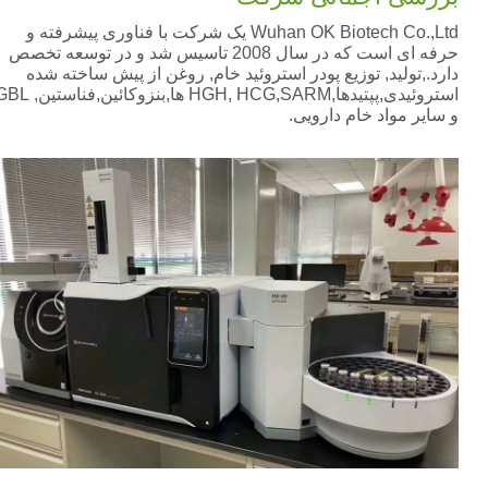
Wuhan OK Biotech Co.,Ltd یک شرکت با فناوری پیشرفته و
حرفه ای است که در سال 2008 تاسیس شد و در توسعه تخصص
دارد.,تولید, توزیع پودر استروئید خام, روغن از پیش ساخته شده
استروئیدی,پپتیدها,HGH, HCG,SARM ها,بنزوکائین,فناستین, GBL
و سایر مواد خام دارویی.