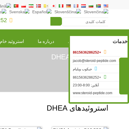
252

صفحه اصلی
درباره ما
استروئید خام
خدمات

+8615636286252
استروئیدهای DHEA

jacob@steroid-peptide.com

»
استروئید خام
» DHEA Steroids

جیکوب ویلیام

+8615636286252
آنلاین: 8:00-23:00
www.steroid-peptide.com
استروئیدهای DHEA