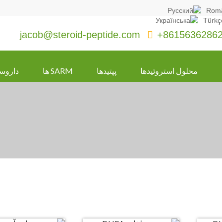
jacob@steroid-peptide.com

+8615636286
محلول استروئیدها
پپتیدها
SARM ها
داروس