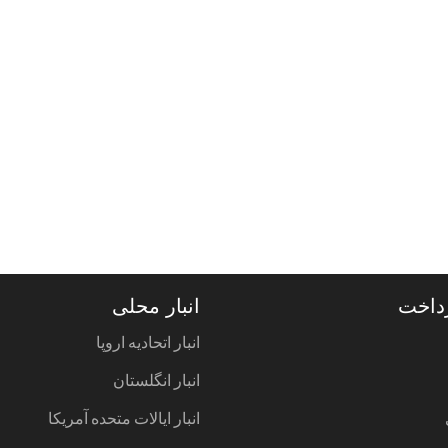
داخت
انبار محلی
انبار اتحادیه اروپا
انبار انگلستان
انبار ایالات متحده آمریکا