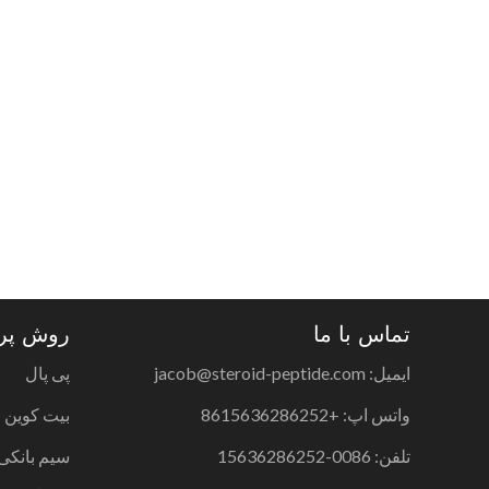
تماس با ما
روش پر
ایمیل: jacob@steroid-peptide.com
پی پال
واتس اپ: +8615636286252
بیت کوین
تلفن: 0086-15636286252
سیم بانکی