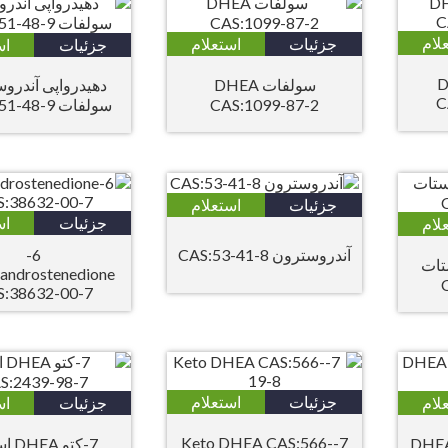
لام
جزئیات
استعلام
جزئیات
اس
D
سولفات DHEA
دهیدرواپی آندرو
C
CAS:1099-87-2
سولفات CAS:651-48-9
جزئیات
استعلام
جزئیات
اس
لام
آندروسترون CAS:53-41-8
6-
تات
androstenedione
:38632-00-7
جزئیات
استعلام
لام
جزئیات
اس
7-Keto DHEA CAS:566-
DHEA-
7-کتو 