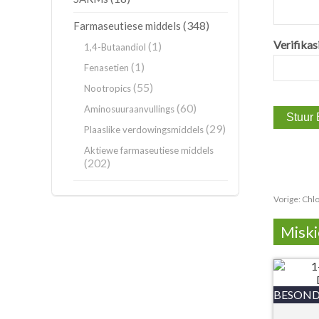
(348)
Farmaseutiese middels
Verifikas
(1)
1,4-Butaandiol
(1)
Fenasetien
(55)
Nootropics
(60)
Aminosuuraanvullings
(29)
Plaaslike verdowingsmiddels
Aktiewe farmaseutiese middels
(202)
Vorige:
Chlo
Miski
BESOND