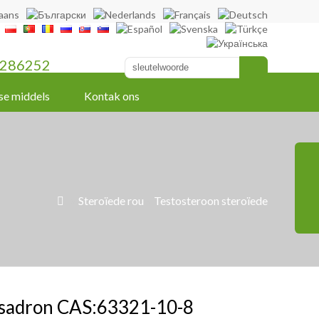
286252
se middels
Kontak ons
»
Steroïede rou
»
Testosteroon steroïede

sadron CAS:63321-10-8