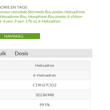
ORIE EN TAGS:
teroon steroïede
Steroïede Rou poeier
,
Heksadrone
Hexadrone Rou
,
Hexadrone Rou poeier
,
6-chloor-
t-4-een-3-een-17b-ol
,
6-Heksadron
NAVRAAG
uik
Dosis
Heksadron
6-Heksadron
C19H27ClO2
322.86948
99.5%