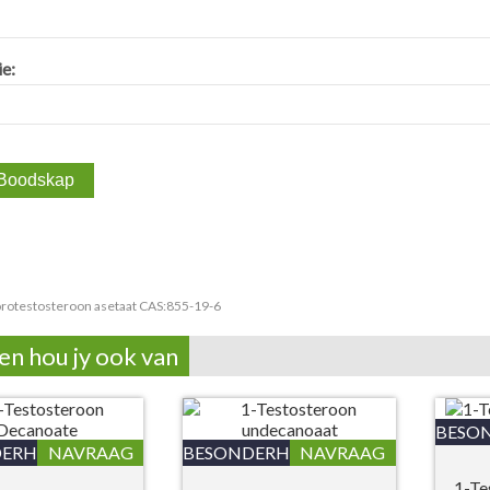
ie:
rotestosteroon asetaat CAS:855-19-6
en hou jy ook van
BESO
ERHEDE
NAVRAAG
BESONDERHEDE
NAVRAAG
1-Te