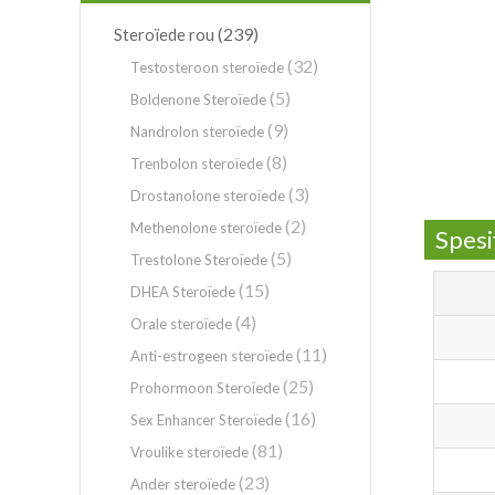
(239)
Steroïede rou
(32)
Testosteroon steroïede
(5)
Boldenone Steroïede
(9)
Nandrolon steroïede
(8)
Trenbolon steroïede
(3)
Drostanolone steroïede
(2)
Methenolone steroïede
Spesi
(5)
Trestolone Steroïede
(15)
DHEA Steroïede
(4)
Orale steroïede
(11)
Anti-estrogeen steroïede
(25)
Prohormoon Steroïede
(16)
Sex Enhancer Steroïede
(81)
Vroulike steroïede
(23)
Ander steroïede