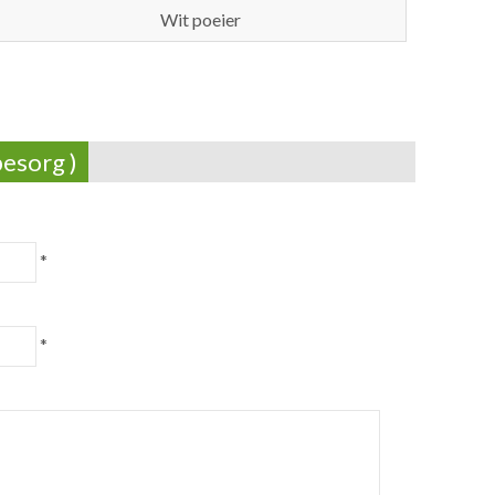
Wit poeier
besorg )
*
*