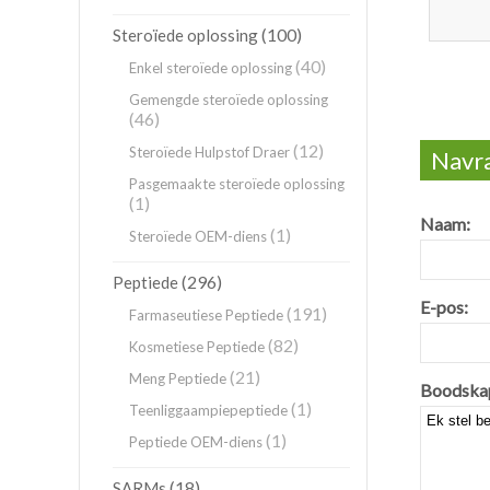
(100)
Steroïede oplossing
(40)
Enkel steroïede oplossing
Gemengde steroïede oplossing
(46)
(12)
Steroïede Hulpstof Draer
Navra
Pasgemaakte steroïede oplossing
(1)
Naam:
(1)
Steroïede OEM-diens
(296)
Peptiede
E-pos:
(191)
Farmaseutiese Peptiede
(82)
Kosmetiese Peptiede
(21)
Meng Peptiede
Boodska
(1)
Teenliggaampiepeptiede
(1)
Peptiede OEM-diens
(18)
SARMs