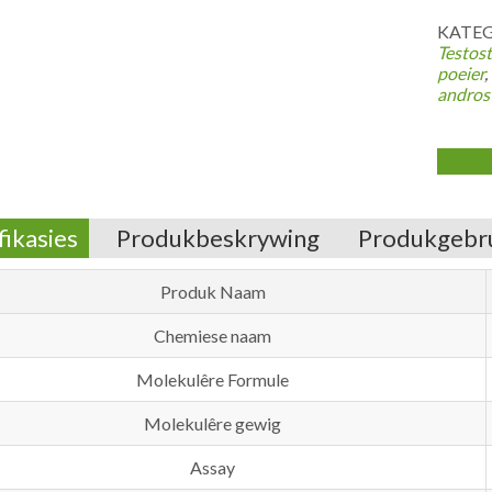
KATEG
Testos
poeier
,
andros
fikasies
Produkbeskrywing
Produkgebr
Produk Naam
Chemiese naam
Molekulêre Formule
Molekulêre gewig
Assay