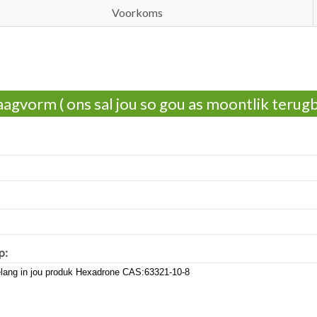
Voorkoms
agvorm ( ons sal jou so gou as moontlik terug
p: