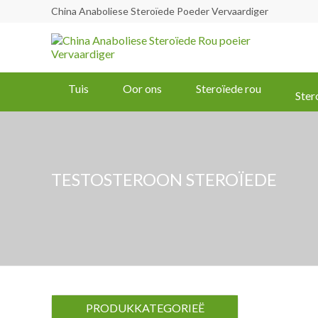
China Anaboliese Steroïede Poeder Vervaardiger
Tuis
Oor ons
Steroïede rou
Ster
TESTOSTEROON STEROÏEDE
PRODUKKATEGORIEË