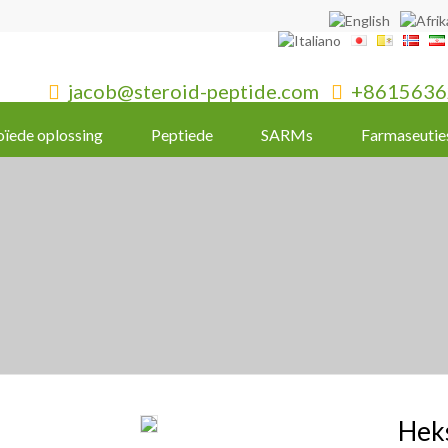
jacob@steroid-peptide.com
+8615636


oïede oplossing
Peptiede
SARMs
Farmaseutie
Hek